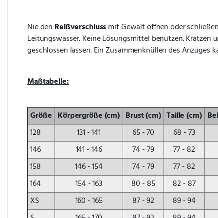
Nie den 
Reißverschluss
 mit Gewalt öffnen oder schließen
Leitungswasser. Keine Lösungsmittel benutzen. Kratzen u
geschlossen lassen. Ein Zusammenknüllen des Anzuges ka
Maßtabelle:
Größe
Körpergröße (cm)
Brust (cm)
Taille (cm)
Be
128
131 - 141
65 - 70
68 - 73
146
141 - 146
74 - 79
77 - 82
158
146 - 154
74 - 79
77 - 82
164
154 - 163
80 - 85
82 - 87
XS
160 - 165
87 - 92
89 - 94
S
165 - 170
87 - 92
89 - 94