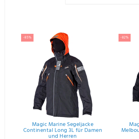
Ergänzende Artikel
-85%
-82%
Magic Marine Segeljacke
Mag
Continental Long 3L für Damen
Melbou
und Herren