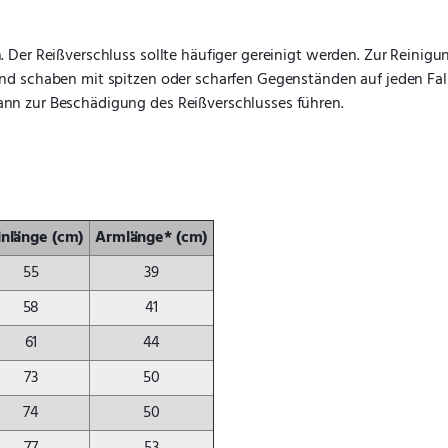
. Der Reißverschluss sollte häufiger gereinigt werden. Zur Reinig
nd schaben mit spitzen oder scharfen Gegenständen auf jeden Fal
nn zur Beschädigung des Reißverschlusses führen. 
inlänge (cm)
Armlänge* (cm)
55
39
58
41
61
44
73
50
74
50
77
53