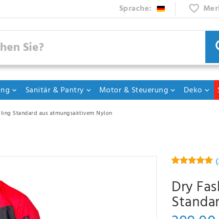
Sprache:
Mer
ung
Sanitär & Pantry
Motor & Steuerung
Deko
iling Standard aus atmungsaktivem Nylon
(
Dry Fas
Standa