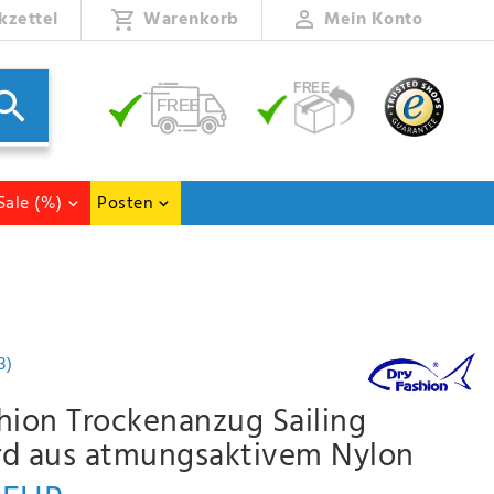
kzettel
Warenkorb
Mein Konto
Sale (%)
Posten
3)
hion Trockenanzug Sailing
rd aus atmungsaktivem Nylon