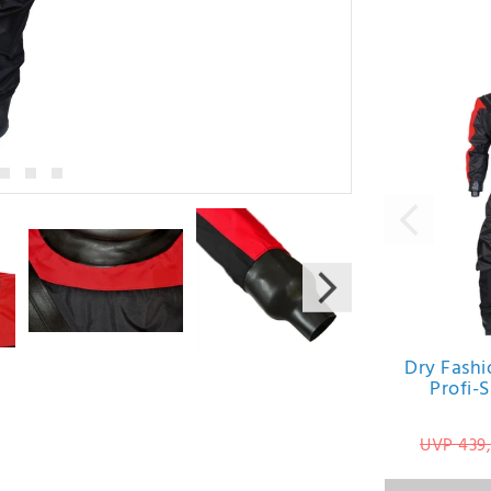
Varianten
Dry Fash
Profi-
UVP 439