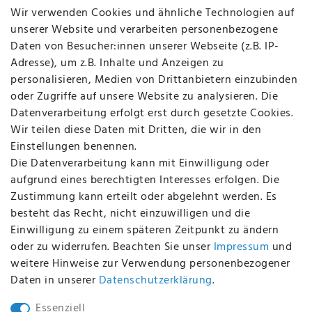
Jobs
Wir verwenden Cookies und ähnliche Technologien auf
Über uns
unserer Website und verarbeiten personenbezogene
Kontakt
Daten von Besucher:innen unserer Webseite (z.B. IP-
Datenschutz
Adresse), um z.B. Inhalte und Anzeigen zu
AGB
personalisieren, Medien von Drittanbietern einzubinden
FAQ
oder Zugriffe auf unsere Website zu analysieren. Die
Batterieentsorgung
Datenverarbeitung erfolgt erst durch gesetzte Cookies.
Altölverordnung
Wir teilen diese Daten mit Dritten, die wir in den
Impressum
Einstellungen benennen.
Die Datenverarbeitung kann mit Einwilligung oder
aufgrund eines berechtigten Interesses erfolgen. Die
Zustimmung kann erteilt oder abgelehnt werden. Es
BEQUEM UND SICHER BEZAHLEN MIT
besteht das Recht, nicht einzuwilligen und die
Einwilligung zu einem späteren Zeitpunkt zu ändern
oder zu widerrufen. Beachten Sie unser
Impressum
und
weitere Hinweise zur Verwendung personenbezogener
BEI UNS SIND SIE SICHER!
Daten in unserer
Daten­schutz­erklärung
.
Essenziell