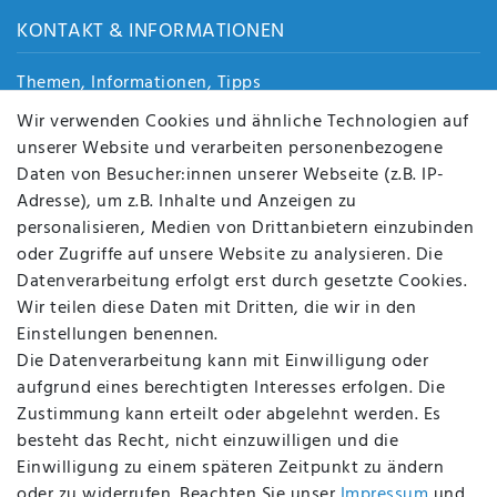
KONTAKT & INFORMATIONEN
Themen, Informationen, Tipps
Jobs
Wir verwenden Cookies und ähnliche Technologien auf
Über uns
unserer Website und verarbeiten personenbezogene
Kontakt
Daten von Besucher:innen unserer Webseite (z.B. IP-
Datenschutz
Adresse), um z.B. Inhalte und Anzeigen zu
AGB
personalisieren, Medien von Drittanbietern einzubinden
FAQ
oder Zugriffe auf unsere Website zu analysieren. Die
Batterieentsorgung
Datenverarbeitung erfolgt erst durch gesetzte Cookies.
Altölverordnung
Wir teilen diese Daten mit Dritten, die wir in den
Impressum
Einstellungen benennen.
Die Datenverarbeitung kann mit Einwilligung oder
aufgrund eines berechtigten Interesses erfolgen. Die
Zustimmung kann erteilt oder abgelehnt werden. Es
BEQUEM UND SICHER BEZAHLEN MIT
besteht das Recht, nicht einzuwilligen und die
Einwilligung zu einem späteren Zeitpunkt zu ändern
oder zu widerrufen. Beachten Sie unser
Impressum
und