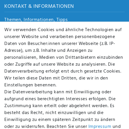
KONTAKT & INFORMATIONEN
Themen, Informationen, Tipps
Jobs
Wir verwenden Cookies und ähnliche Technologien auf
Über uns
unserer Website und verarbeiten personenbezogene
Kontakt
Daten von Besucher:innen unserer Webseite (z.B. IP-
Datenschutz
Adresse), um z.B. Inhalte und Anzeigen zu
AGB
personalisieren, Medien von Drittanbietern einzubinden
FAQ
oder Zugriffe auf unsere Website zu analysieren. Die
Batterieentsorgung
Datenverarbeitung erfolgt erst durch gesetzte Cookies.
Altölverordnung
Wir teilen diese Daten mit Dritten, die wir in den
Impressum
Einstellungen benennen.
Die Datenverarbeitung kann mit Einwilligung oder
aufgrund eines berechtigten Interesses erfolgen. Die
Zustimmung kann erteilt oder abgelehnt werden. Es
BEQUEM UND SICHER BEZAHLEN MIT
besteht das Recht, nicht einzuwilligen und die
Einwilligung zu einem späteren Zeitpunkt zu ändern
oder zu widerrufen. Beachten Sie unser
Impressum
und