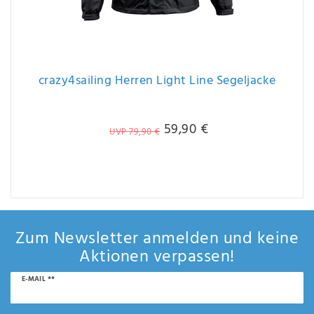
crazy4sailing Herren Light Line Segeljacke
59,90 €
UVP 79,90 €
Zum Newsletter anmelden und keine
Aktionen verpassen!
Newsletter
E-MAIL **
Honig