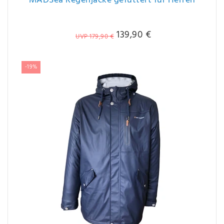
MADSea Regenjacke gefüttert für Herren
139,90 €
UVP 179,90 €
-19%