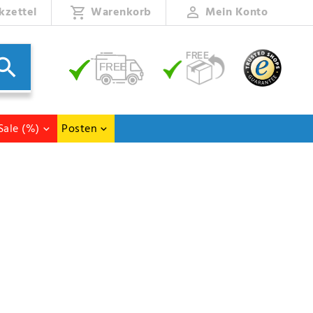
kzettel
Warenkorb
Mein Konto
Sale (%)
Posten
et sich ein Winkelschleifer. Damit entgraten Sie mühelos Schweißnähte,
äßiges Schleifbild. Entfernen Sie einfach und schnell Lackschichten, erzeugen
aben die passende Auswahl für Sie.