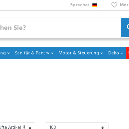
Sprache:
Mer
ung
Sanitär & Pantry
Motor & Steuerung
Deko
arbeiten und das Trennen von Werkstücken aus Eisen und Stahl zu vollziehen eign
llrohre oder entrosten Stahlplatten.
fer eignet sich ideal zur Bearbeitung von großen Flächen und erzeugt ein gleichm
 und Politur oder führen Schleif- und Polierarbeiten im KFZ-Bereich durch. Wir h