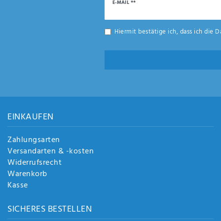
Newsletter
Anf
E-MAIL **
rag
Honig
e
Hiermit bestätige ich, dass ich die
D
sen
de
n
EINKAUFEN
Zahlungsarten
Versandarten & -kosten
Widerrufsrecht
Warenkorb
Kasse
SICHERES BESTELLEN