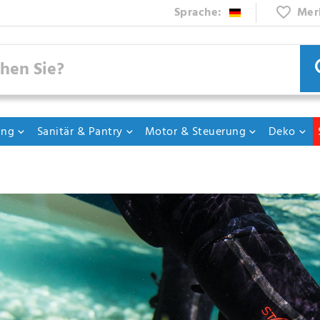
Sprache:
Mer
ung
Sanitär & Pantry
Motor & Steuerung
Deko