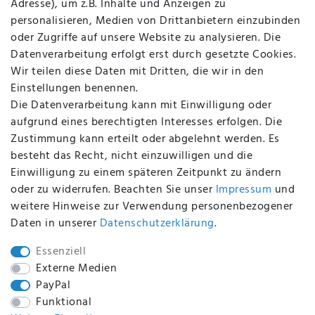
Adresse), um z.B. Inhalte und Anzeigen zu
AGB
personalisieren, Medien von Drittanbietern einzubinden
FAQ
oder Zugriffe auf unsere Website zu analysieren. Die
Batterieentsorgung
Datenverarbeitung erfolgt erst durch gesetzte Cookies.
Altölverordnung
Wir teilen diese Daten mit Dritten, die wir in den
Impressum
Einstellungen benennen.
Die Datenverarbeitung kann mit Einwilligung oder
aufgrund eines berechtigten Interesses erfolgen. Die
Zustimmung kann erteilt oder abgelehnt werden. Es
BEQUEM UND SICHER BEZAHLEN MIT
besteht das Recht, nicht einzuwilligen und die
Einwilligung zu einem späteren Zeitpunkt zu ändern
oder zu widerrufen. Beachten Sie unser
Impressum
und
weitere Hinweise zur Verwendung personenbezogener
BEI UNS SIND SIE SICHER!
Daten in unserer
Daten­schutz­erklärung
.
Essenziell
Externe Medien
PayPal
WIR VERSENDEN MIT
Funktional