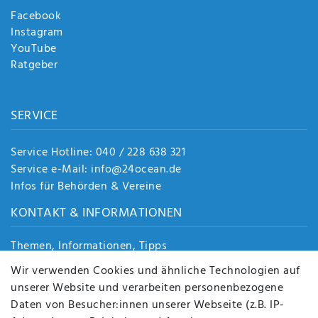
Facebook
Instagram
YouTube
Ratgeber
SERVICE
Service Hotline: 040 / 228 638 321
Service e-Mail: info@24ocean.de
Infos für Behörden & Vereine
KONTAKT & INFORMATIONEN
Themen, Informationen, Tipps
Jobs
Wir verwenden Cookies und ähnliche Technologien auf
Über uns
unserer Website und verarbeiten personenbezogene
Kontakt
Daten von Besucher:innen unserer Webseite (z.B. IP-
Datenschutz