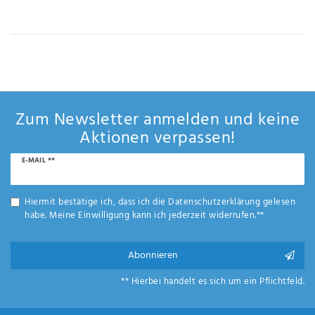
IHRE E-MAIL ADRESSE
ANMERKUNGEN UND FILTERWÜNSCHE
Zum Newsletter anmelden und keine
Aktionen verpassen!
Newsletter
E-MAIL **
Hiermit
Honig
bestätige
ich, dass
Hiermit bestätige ich, dass ich die
Daten­schutz­erklärung
gelesen
ich die
habe. Meine Einwilligung kann ich jederzeit widerrufen.**
Daten­
schutz­
erklärung
Abonnieren
gelesen
*
habe.
** Hierbei handelt es sich um ein Pflichtfeld.