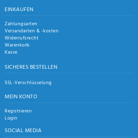
Anf
EINKAUFEN
rag
e
sen
Zahlungsarten
de
Versandarten & -kosten
n
Widerrufsrecht
Warenkorb
Kasse
SICHERES BESTELLEN
SSL-Verschlüsselung
MEIN KONTO
Registrieren
Login
SOCIAL MEDIA