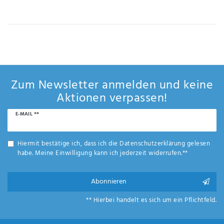
IHRE E-MAIL ADRESSE
ANMERKUNGEN UND FILTERWÜNSCHE
Zum Newsletter anmelden und keine
Aktionen verpassen!
Newsletter
E-MAIL **
Hiermit
Honig
bestätige
ich, dass
Hiermit bestätige ich, dass ich die
Daten­schutz­erklärung
gelesen
ich die
habe. Meine Einwilligung kann ich jederzeit widerrufen.**
Daten­
schutz­
erklärung
Abonnieren
gelesen
*
habe.
** Hierbei handelt es sich um ein Pflichtfeld.