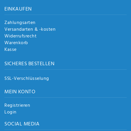
Anf
EINKAUFEN
rag
e
sen
Zahlungsarten
de
Versandarten & -kosten
n
Widerrufsrecht
Warenkorb
Kasse
SICHERES BESTELLEN
SSL-Verschlüsselung
MEIN KONTO
Registrieren
Login
SOCIAL MEDIA