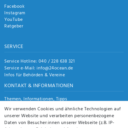
Facebook
Instagram
YouTube
Ratgeber
SERVICE
Service Hotline: 040 / 228 638 321
Service e-Mail: info@24ocean.de
Infos für Behörden & Vereine
KONTAKT & INFORMATIONEN
Themen, Informationen, Tipps
Jobs
Wir verwenden Cookies und ähnliche Technologien auf
Über uns
unserer Website und verarbeiten personenbezogene
Kontakt
Daten von Besucher:innen unserer Webseite (z.B. IP-
Datenschutz