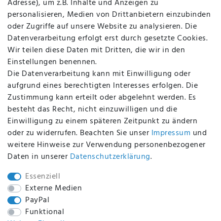
Adresse), um z.B. Inhalte und Anzeigen zu
AGB
personalisieren, Medien von Drittanbietern einzubinden
FAQ
oder Zugriffe auf unsere Website zu analysieren. Die
Batterieentsorgung
Datenverarbeitung erfolgt erst durch gesetzte Cookies.
Altölverordnung
Wir teilen diese Daten mit Dritten, die wir in den
Impressum
Einstellungen benennen.
Die Datenverarbeitung kann mit Einwilligung oder
aufgrund eines berechtigten Interesses erfolgen. Die
Zustimmung kann erteilt oder abgelehnt werden. Es
BEQUEM UND SICHER BEZAHLEN MIT
besteht das Recht, nicht einzuwilligen und die
Einwilligung zu einem späteren Zeitpunkt zu ändern
oder zu widerrufen. Beachten Sie unser
Impressum
und
weitere Hinweise zur Verwendung personenbezogener
BEI UNS SIND SIE SICHER!
Daten in unserer
Daten­schutz­erklärung
.
Essenziell
Externe Medien
PayPal
WIR VERSENDEN MIT
Funktional