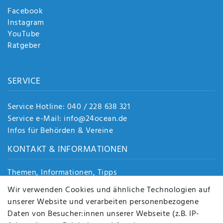
Facebook
Instagram
YouTube
Ratgeber
SERVICE
Service Hotline: 040 / 228 638 321
Service e-Mail: info@24ocean.de
Infos für Behörden & Vereine
KONTAKT & INFORMATIONEN
Themen, Informationen, Tipps
Jobs
Wir verwenden Cookies und ähnliche Technologien auf
Über uns
unserer Website und verarbeiten personenbezogene
Kontakt
Daten von Besucher:innen unserer Webseite (z.B. IP-
Datenschutz