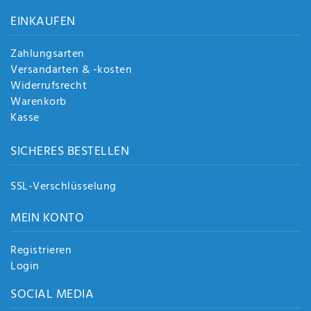
Anf
EINKAUFEN
rag
e
sen
Zahlungsarten
de
Versandarten & -kosten
n
Widerrufsrecht
Warenkorb
Kasse
SICHERES BESTELLEN
SSL-Verschlüsselung
MEIN KONTO
Registrieren
Login
SOCIAL MEDIA