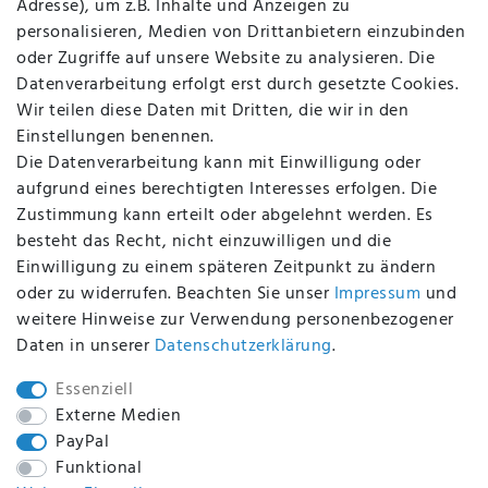
Adresse), um z.B. Inhalte und Anzeigen zu
AGB
personalisieren, Medien von Drittanbietern einzubinden
FAQ
oder Zugriffe auf unsere Website zu analysieren. Die
Batterieentsorgung
Datenverarbeitung erfolgt erst durch gesetzte Cookies.
Altölverordnung
Wir teilen diese Daten mit Dritten, die wir in den
Impressum
Einstellungen benennen.
Die Datenverarbeitung kann mit Einwilligung oder
aufgrund eines berechtigten Interesses erfolgen. Die
Zustimmung kann erteilt oder abgelehnt werden. Es
BEQUEM UND SICHER BEZAHLEN MIT
besteht das Recht, nicht einzuwilligen und die
Einwilligung zu einem späteren Zeitpunkt zu ändern
oder zu widerrufen. Beachten Sie unser
Impressum
und
weitere Hinweise zur Verwendung personenbezogener
BEI UNS SIND SIE SICHER!
Daten in unserer
Daten­schutz­erklärung
.
Essenziell
Externe Medien
PayPal
WIR VERSENDEN MIT
Funktional