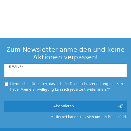
IHRE E-MAIL ADRESSE
ANMERKUNGEN UND FILTERWÜNSCHE
Zum Newsletter anmelden und keine
Aktionen verpassen!
Newsletter
E-MAIL **
Hiermit
Honig
bestätige
ich, dass
Hiermit bestätige ich, dass ich die
Daten­schutz­erklärung
gelesen
ich die
habe. Meine Einwilligung kann ich jederzeit widerrufen.**
Daten­
schutz­
erklärung
Abonnieren
gelesen
*
habe.
** Hierbei handelt es sich um ein Pflichtfeld.