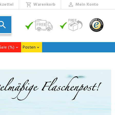
kzettel
Warenkorb
Mein Konto
Sale (%)
Posten