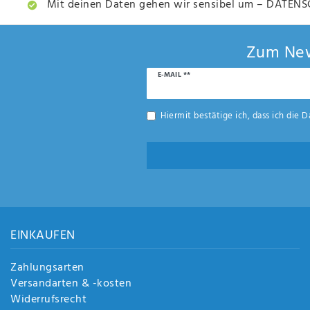
Mit deinen Daten gehen wir sensibel um – DATENSC
Zum New
Newsletter
E-MAIL **
Honig
Hiermit bestätige ich, dass ich die
D
EINKAUFEN
Zahlungsarten
Versandarten & -kosten
Widerrufsrecht