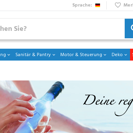
Sprache:
Mer
ung
Sanitär & Pantry
Motor & Steuerung
Deko