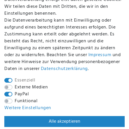
Altölverordnung
Wir teilen diese Daten mit Dritten, die wir in den
Impressum
Einstellungen benennen.
Die Datenverarbeitung kann mit Einwilligung oder
aufgrund eines berechtigten Interesses erfolgen. Die
Zustimmung kann erteilt oder abgelehnt werden. Es
BEQUEM UND SICHER BEZAHLEN MIT
besteht das Recht, nicht einzuwilligen und die
Einwilligung zu einem späteren Zeitpunkt zu ändern
oder zu widerrufen. Beachten Sie unser
Impressum
und
weitere Hinweise zur Verwendung personenbezogener
BEI UNS SIND SIE SICHER!
Daten in unserer
Daten­schutz­erklärung
.
Essenziell
Externe Medien
PayPal
WIR VERSENDEN MIT
Funktional
Weitere Einstellungen
WIR SIND ZERTIFIZIERT DURCH
Alle akzeptieren