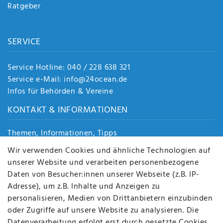
Ratgeber
SERVICE
Service Hotline: 040 / 228 638 321
Service e-Mail: info@24ocean.de
Infos für Behörden & Vereine
KONTAKT & INFORMATIONEN
Themen, Informationen, Tipps
Jobs
Wir verwenden Cookies und ähnliche Technologien auf
Über uns
unserer Website und verarbeiten personenbezogene
Kontakt
Daten von Besucher:innen unserer Webseite (z.B. IP-
Datenschutz
Adresse), um z.B. Inhalte und Anzeigen zu
AGB
personalisieren, Medien von Drittanbietern einzubinden
FAQ
oder Zugriffe auf unsere Website zu analysieren. Die
Batterieentsorgung
Datenverarbeitung erfolgt erst durch gesetzte Cookies.