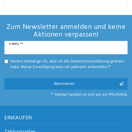
Zum Newsletter anmelden und keine
Aktionen verpassen!
Newsletter
E-MAIL **
Honig
Hiermit bestätige ich, dass ich die
Daten­schutz­erklärung
gelesen
habe. Meine Einwilligung kann ich jederzeit widerrufen.**
Abonnieren
** Hierbei handelt es sich um ein Pflichtfeld.
EINKAUFEN
Zahlungsarten