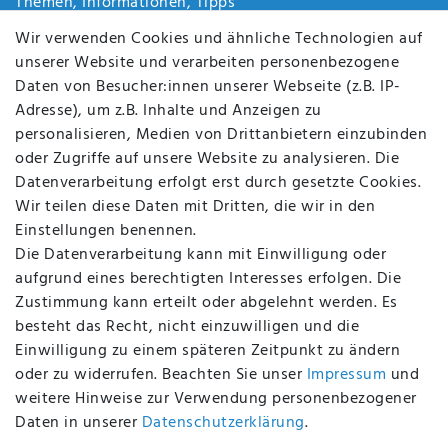
Themen, Informationen, Tipps
Jobs
Wir verwenden Cookies und ähnliche Technologien auf
Über uns
unserer Website und verarbeiten personenbezogene
Kontakt
Daten von Besucher:innen unserer Webseite (z.B. IP-
Datenschutz
Adresse), um z.B. Inhalte und Anzeigen zu
AGB
personalisieren, Medien von Drittanbietern einzubinden
FAQ
oder Zugriffe auf unsere Website zu analysieren. Die
Batterieentsorgung
Datenverarbeitung erfolgt erst durch gesetzte Cookies.
Altölverordnung
Wir teilen diese Daten mit Dritten, die wir in den
Impressum
Einstellungen benennen.
Die Datenverarbeitung kann mit Einwilligung oder
aufgrund eines berechtigten Interesses erfolgen. Die
Zustimmung kann erteilt oder abgelehnt werden. Es
BEQUEM UND SICHER BEZAHLEN MIT
besteht das Recht, nicht einzuwilligen und die
Einwilligung zu einem späteren Zeitpunkt zu ändern
oder zu widerrufen. Beachten Sie unser
Impressum
und
weitere Hinweise zur Verwendung personenbezogener
BEI UNS SIND SIE SICHER!
Daten in unserer
Daten­schutz­erklärung
.