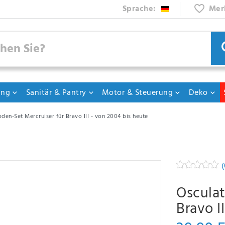
Sprache:
Mer
ung
Sanitär & Pantry
Motor & Steuerung
Deko
den-Set Mercruiser für Bravo III - von 2004 bis heute
(
Osculat
Bravo I