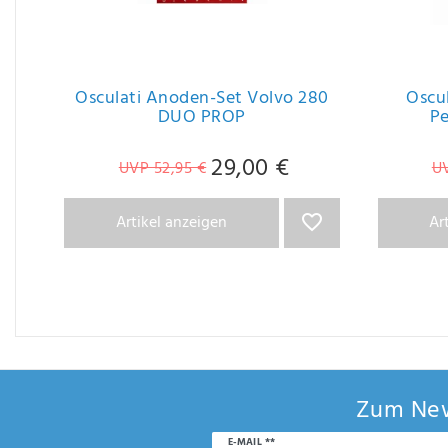
Osculati Anoden-Set Volvo 280
Oscu
DUO PROP
Pe
29,00 €
UVP 52,95 €
UV
Artikel anzeigen
Ar
Zum New
Newsletter
E-MAIL **