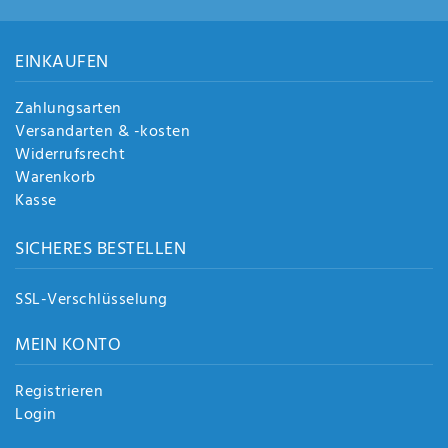
Anf
rag
e
EINKAUFEN
sen
de
Zahlungsarten
n
Versandarten & -kosten
Widerrufsrecht
Warenkorb
Kasse
SICHERES BESTELLEN
SSL-Verschlüsselung
MEIN KONTO
Registrieren
Login