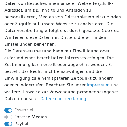
Daten von Besucher:innen unserer Webseite (z.B. IP-
Datenschutz
Adresse), um z.B. Inhalte und Anzeigen zu
AGB
personalisieren, Medien von Drittanbietern einzubinden
FAQ
oder Zugriffe auf unsere Website zu analysieren. Die
Batterieentsorgung
Datenverarbeitung erfolgt erst durch gesetzte Cookies.
Altölverordnung
Wir teilen diese Daten mit Dritten, die wir in den
Impressum
Einstellungen benennen.
Die Datenverarbeitung kann mit Einwilligung oder
aufgrund eines berechtigten Interesses erfolgen. Die
Zustimmung kann erteilt oder abgelehnt werden. Es
BEQUEM UND SICHER BEZAHLEN MIT
besteht das Recht, nicht einzuwilligen und die
Einwilligung zu einem späteren Zeitpunkt zu ändern
oder zu widerrufen. Beachten Sie unser
Impressum
und
weitere Hinweise zur Verwendung personenbezogener
BEI UNS SIND SIE SICHER!
Daten in unserer
Daten­schutz­erklärung
.
Essenziell
Externe Medien
PayPal
WIR VERSENDEN MIT