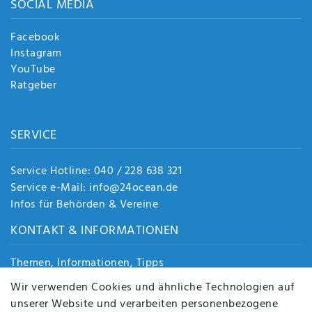
SOCIAL MEDIA
Facebook
Instagram
YouTube
Ratgeber
SERVICE
Service Hotline: 040 / 228 638 321
Service e-Mail: info@24ocean.de
Infos für Behörden & Vereine
KONTAKT & INFORMATIONEN
Themen, Informationen, Tipps
Jobs
Wir verwenden Cookies und ähnliche Technologien auf
Über uns
unserer Website und verarbeiten personenbezogene
Kontakt