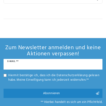
IHRE E-MAIL ADRESSE
ANMERKUNGEN UND FILTERWÜNSCHE
Zum Newsletter anmelden und keine
Aktionen verpassen!
Hiermit
bestätige
Newsletter
E-MAIL **
ich, dass
Honig
ich die
Daten­
Hiermit bestätige ich, dass ich die
Daten­schutz­erklärung
gelesen
schutz­
habe. Meine Einwilligung kann ich jederzeit widerrufen.**
erklärung
gelesen
Abonnieren
*
habe.
** Hierbei handelt es sich um ein Pflichtfeld.