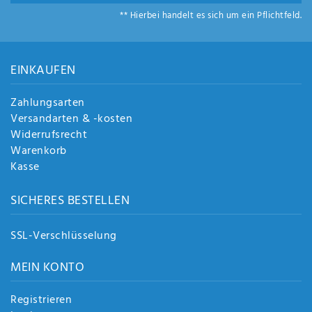
Anf
** Hierbei handelt es sich um ein Pflichtfeld.
rag
e
sen
de
EINKAUFEN
n
Zahlungsarten
Versandarten & -kosten
Widerrufsrecht
Warenkorb
Kasse
SICHERES BESTELLEN
SSL-Verschlüsselung
MEIN KONTO
Registrieren