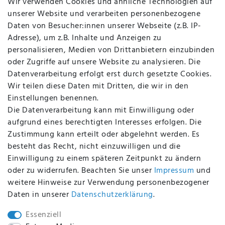
Wir verwenden Cookies und ähnliche Technologien auf
Über uns
unserer Website und verarbeiten personenbezogene
Kontakt
Daten von Besucher:innen unserer Webseite (z.B. IP-
Datenschutz
Adresse), um z.B. Inhalte und Anzeigen zu
AGB
personalisieren, Medien von Drittanbietern einzubinden
FAQ
oder Zugriffe auf unsere Website zu analysieren. Die
Batterieentsorgung
Datenverarbeitung erfolgt erst durch gesetzte Cookies.
Altölverordnung
Wir teilen diese Daten mit Dritten, die wir in den
Impressum
Einstellungen benennen.
Die Datenverarbeitung kann mit Einwilligung oder
aufgrund eines berechtigten Interesses erfolgen. Die
Zustimmung kann erteilt oder abgelehnt werden. Es
BEQUEM UND SICHER BEZAHLEN MIT
besteht das Recht, nicht einzuwilligen und die
Einwilligung zu einem späteren Zeitpunkt zu ändern
oder zu widerrufen. Beachten Sie unser
Impressum
und
weitere Hinweise zur Verwendung personenbezogener
BEI UNS SIND SIE SICHER!
Daten in unserer
Daten­schutz­erklärung
.
Essenziell