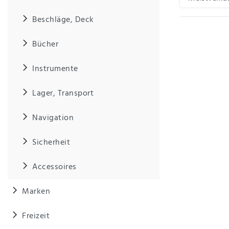
Beschläge, Deck
IHRE E-MAIL ADRESSE
Bücher
ANMERKUNGEN UND FILTERWÜNSCHE
Instrumente
Lager, Transport
Navigation
Hiermit
bestätige
Sicherheit
ich, dass
ich die
Accessoires
Daten­
schutz­
erklärung
Marken
gelesen
*
habe.
Freizeit