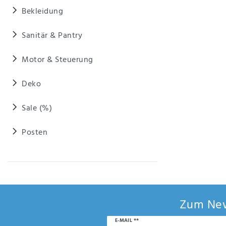
Anf
Bekleidung
rag
e
sen
Sanitär & Pantry
de
n
Motor & Steuerung
Deko
Sale (%)
Posten
Zum New
Newsletter
E-MAIL **