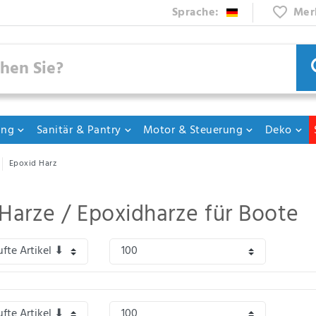
Sprache:
Mer
ung
Sanitär & Pantry
Motor & Steuerung
Deko
Epoxid Harz
Harze / Epoxidharze für Boote