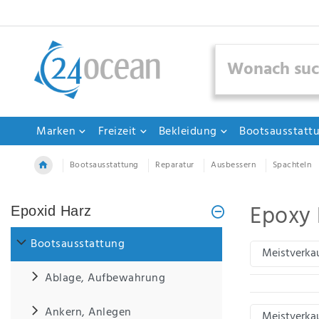
Filter
Ceres::Template.mailFormHoneypotLabel
Sind
diese
Filter
Marken
Freizeit
Bekleidung
Bootsausstatt
hilfreich?
Vermissen
Bootsausstattung
Reparatur
Ausbessern
Spachteln
Sie
etwas?
Epoxy 
Epoxid Harz
Schreiben
Sie
Bootsausstattung
uns
doch
Ablage, Aufbewahrung
einfach.
Ankern, Anlegen
IHR NAME