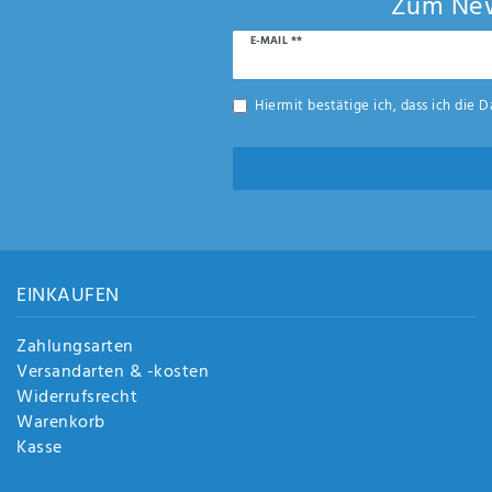
Zum New
Newsletter
E-MAIL **
Honig
Hiermit bestätige ich, dass ich die
D
EINKAUFEN
Zahlungsarten
Versandarten & -kosten
Widerrufsrecht
Warenkorb
Kasse