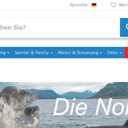
Sprache:
Mer
ung
Sanitär & Pantry
Motor & Steuerung
Deko