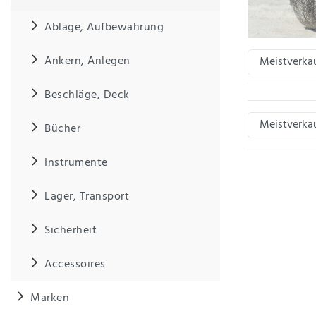
Ablage, Aufbewahrung
IHRE E-MAIL ADRESSE
Ankern, Anlegen
ANMERKUNGEN UND FILTERWÜNSCHE
Beschläge, Deck
Bücher
Instrumente
Hiermit
bestätige
Lager, Transport
ich, dass
ich die
Sicherheit
Daten­
schutz­
erklärung
Accessoires
gelesen
*
habe.
Marken