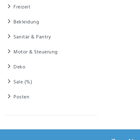
Anf
Freizeit
rag
e
sen
Bekleidung
de
n
Sanitär & Pantry
Motor & Steuerung
Deko
Sale (%)
Posten