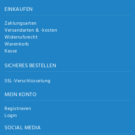
Anf
EINKAUFEN
rag
e
sen
Zahlungsarten
de
Versandarten & -kosten
n
Widerrufsrecht
Warenkorb
Kasse
SICHERES BESTELLEN
SSL-Verschlüsselung
MEIN KONTO
Registrieren
Login
SOCIAL MEDIA