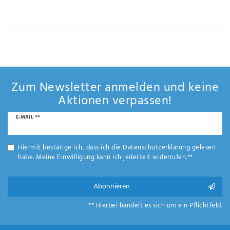
IHRE E-MAIL ADRESSE
ANMERKUNGEN UND FILTERWÜNSCHE
Zum Newsletter anmelden und keine
Aktionen verpassen!
Newsletter
E-MAIL **
Hiermit
Honig
bestätige
ich, dass
Hiermit bestätige ich, dass ich die
Daten­schutz­erklärung
gelesen
ich die
habe. Meine Einwilligung kann ich jederzeit widerrufen.**
Daten­
schutz­
erklärung
Abonnieren
gelesen
*
habe.
** Hierbei handelt es sich um ein Pflichtfeld.