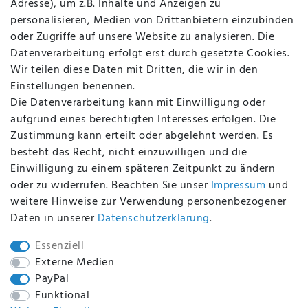
Adresse), um z.B. Inhalte und Anzeigen zu
AGB
personalisieren, Medien von Drittanbietern einzubinden
FAQ
oder Zugriffe auf unsere Website zu analysieren. Die
Batterieentsorgung
Datenverarbeitung erfolgt erst durch gesetzte Cookies.
Altölverordnung
Wir teilen diese Daten mit Dritten, die wir in den
Impressum
Einstellungen benennen.
Die Datenverarbeitung kann mit Einwilligung oder
aufgrund eines berechtigten Interesses erfolgen. Die
Zustimmung kann erteilt oder abgelehnt werden. Es
BEQUEM UND SICHER BEZAHLEN MIT
besteht das Recht, nicht einzuwilligen und die
Einwilligung zu einem späteren Zeitpunkt zu ändern
oder zu widerrufen. Beachten Sie unser
Impressum
und
weitere Hinweise zur Verwendung personenbezogener
BEI UNS SIND SIE SICHER!
Daten in unserer
Daten­schutz­erklärung
.
Essenziell
Externe Medien
PayPal
WIR VERSENDEN MIT
Funktional