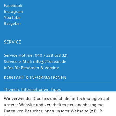
Facebook
Instagram
YouTube
Ratgeber
SERVICE
Service Hotline: 040 / 228 638 321
Service e-Mail: info@24ocean.de
Infos für Behörden & Vereine
KONTAKT & INFORMATIONEN
Themen, Informationen, Tipps
Jobs
Wir verwenden Cookies und ähnliche Technologien auf
Über uns
unserer Website und verarbeiten personenbezogene
Kontakt
Daten von Besucher:innen unserer Webseite (z.B. IP-
Datenschutz