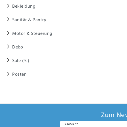
Anf
Bekleidung
rag
e
sen
Sanitär & Pantry
de
n
Motor & Steuerung
Deko
Sale (%)
Posten
Zum New
Newsletter
E-MAIL **