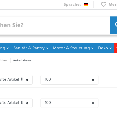
Sprache:
Mer
ung
Sanitär & Pantry
Motor & Steuerung
Deko
chten
Ankerlaternen