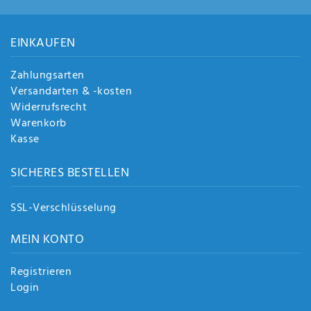
Anf
rag
e
EINKAUFEN
sen
de
Zahlungsarten
n
Versandarten & -kosten
Widerrufsrecht
Warenkorb
Kasse
SICHERES BESTELLEN
SSL-Verschlüsselung
MEIN KONTO
Registrieren
Login