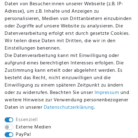
Daten von Besucher:innen unserer Webseite (z.B. IP-
Datenschutz
Adresse), um z.B. Inhalte und Anzeigen zu
AGB
personalisieren, Medien von Drittanbietern einzubinden
FAQ
oder Zugriffe auf unsere Website zu analysieren. Die
Batterieentsorgung
Datenverarbeitung erfolgt erst durch gesetzte Cookies.
Altölverordnung
Wir teilen diese Daten mit Dritten, die wir in den
Impressum
Einstellungen benennen.
Die Datenverarbeitung kann mit Einwilligung oder
aufgrund eines berechtigten Interesses erfolgen. Die
Zustimmung kann erteilt oder abgelehnt werden. Es
BEQUEM UND SICHER BEZAHLEN MIT
besteht das Recht, nicht einzuwilligen und die
Einwilligung zu einem späteren Zeitpunkt zu ändern
oder zu widerrufen. Beachten Sie unser
Impressum
und
weitere Hinweise zur Verwendung personenbezogener
BEI UNS SIND SIE SICHER!
Daten in unserer
Daten­schutz­erklärung
.
Essenziell
Externe Medien
PayPal
WIR VERSENDEN MIT