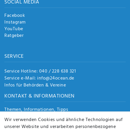
SOCIAL MEDIA
Facebook
Instagram
YouTube
Ratgeber
SERVICE
Service Hotline: 040 / 228 638 321
Service e-Mail: info@24ocean.de
Infos für Behörden & Vereine
KONTAKT & INFORMATIONEN
Themen, Informationen, Tipps
Jobs
Wir verwenden Cookies und ähnliche Technologien auf
Über uns
unserer Website und verarbeiten personenbezogene
Kontakt