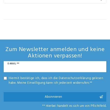
IHRE E-MAIL ADRESSE
ANMERKUNGEN UND FILTERWÜNSCHE
Zum Newsletter anmelden und keine
Aktionen verpassen!
Hiermit
bestätige
Newsletter
E-MAIL **
ich, dass
Honig
ich die
Daten­
Hiermit bestätige ich, dass ich die
Daten­schutz­erklärung
gelesen
schutz­
habe. Meine Einwilligung kann ich jederzeit widerrufen.**
erklärung
gelesen
Abonnieren
*
habe.
** Hierbei handelt es sich um ein Pflichtfeld.