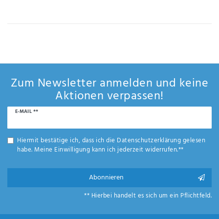
IHRE E-MAIL ADRESSE
ANMERKUNGEN UND FILTERWÜNSCHE
Zum Newsletter anmelden und keine
Aktionen verpassen!
Newsletter
E-MAIL **
Hiermit
Honig
bestätige
ich, dass
Hiermit bestätige ich, dass ich die
Daten­schutz­erklärung
gelesen
ich die
habe. Meine Einwilligung kann ich jederzeit widerrufen.**
Daten­
schutz­
erklärung
Abonnieren
gelesen
*
habe.
** Hierbei handelt es sich um ein Pflichtfeld.