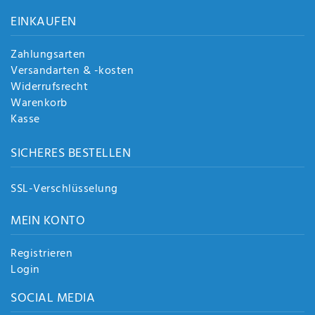
Anf
EINKAUFEN
rag
e
sen
Zahlungsarten
de
Versandarten & -kosten
n
Widerrufsrecht
Warenkorb
Kasse
SICHERES BESTELLEN
SSL-Verschlüsselung
MEIN KONTO
Registrieren
Login
SOCIAL MEDIA