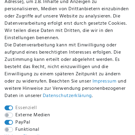
Adresse), um z.B. Inhalte und Anzeigen zu
AGB
personalisieren, Medien von Drittanbietern einzubinden
FAQ
oder Zugriffe auf unsere Website zu analysieren. Die
Batterieentsorgung
Datenverarbeitung erfolgt erst durch gesetzte Cookies.
Altölverordnung
Wir teilen diese Daten mit Dritten, die wir in den
Impressum
Einstellungen benennen.
Die Datenverarbeitung kann mit Einwilligung oder
aufgrund eines berechtigten Interesses erfolgen. Die
Zustimmung kann erteilt oder abgelehnt werden. Es
BEQUEM UND SICHER BEZAHLEN MIT
besteht das Recht, nicht einzuwilligen und die
Einwilligung zu einem späteren Zeitpunkt zu ändern
oder zu widerrufen. Beachten Sie unser
Impressum
und
weitere Hinweise zur Verwendung personenbezogener
BEI UNS SIND SIE SICHER!
Daten in unserer
Daten­schutz­erklärung
.
Essenziell
Externe Medien
PayPal
WIR VERSENDEN MIT
Funktional