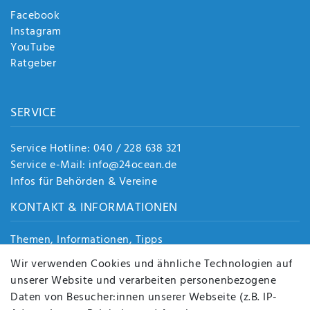
Facebook
Instagram
YouTube
Ratgeber
SERVICE
Service Hotline: 040 / 228 638 321
Service e-Mail: info@24ocean.de
Infos für Behörden & Vereine
KONTAKT & INFORMATIONEN
Themen, Informationen, Tipps
Jobs
Wir verwenden Cookies und ähnliche Technologien auf
Über uns
unserer Website und verarbeiten personenbezogene
Kontakt
Daten von Besucher:innen unserer Webseite (z.B. IP-
Datenschutz