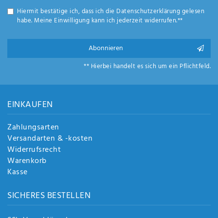
Anf
Hiermit bestätige ich, dass ich die
Daten­schutz­erklärung
gelesen
rag
habe. Meine Einwilligung kann ich jederzeit widerrufen.**
e
sen
de
Abonnieren
n
** Hierbei handelt es sich um ein Pflichtfeld.
EINKAUFEN
Zahlungsarten
Versandarten & -kosten
Widerrufsrecht
Warenkorb
Kasse
SICHERES BESTELLEN