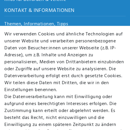
KONTAKT & INFORMATIONEN
Themen, Informationen, Tipps
Jobs
Wir verwenden Cookies und ähnliche Technologien auf
Über uns
unserer Website und verarbeiten personenbezogene
Kontakt
Daten von Besucher:innen unserer Webseite (z.B. IP-
Datenschutz
Adresse), um z.B. Inhalte und Anzeigen zu
AGB
personalisieren, Medien von Drittanbietern einzubinden
FAQ
oder Zugriffe auf unsere Website zu analysieren. Die
Batterieentsorgung
Datenverarbeitung erfolgt erst durch gesetzte Cookies.
Altölverordnung
Wir teilen diese Daten mit Dritten, die wir in den
Impressum
Einstellungen benennen.
Die Datenverarbeitung kann mit Einwilligung oder
aufgrund eines berechtigten Interesses erfolgen. Die
Zustimmung kann erteilt oder abgelehnt werden. Es
BEQUEM UND SICHER BEZAHLEN MIT
besteht das Recht, nicht einzuwilligen und die
Einwilligung zu einem späteren Zeitpunkt zu ändern