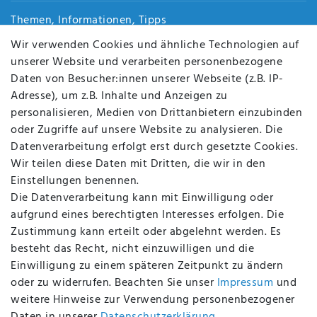
Themen, Informationen, Tipps
Jobs
Wir verwenden Cookies und ähnliche Technologien auf
Über uns
unserer Website und verarbeiten personenbezogene
Kontakt
Daten von Besucher:innen unserer Webseite (z.B. IP-
Datenschutz
Adresse), um z.B. Inhalte und Anzeigen zu
AGB
personalisieren, Medien von Drittanbietern einzubinden
FAQ
oder Zugriffe auf unsere Website zu analysieren. Die
Batterieentsorgung
Datenverarbeitung erfolgt erst durch gesetzte Cookies.
Altölverordnung
Wir teilen diese Daten mit Dritten, die wir in den
Impressum
Einstellungen benennen.
Die Datenverarbeitung kann mit Einwilligung oder
aufgrund eines berechtigten Interesses erfolgen. Die
Zustimmung kann erteilt oder abgelehnt werden. Es
BEQUEM UND SICHER BEZAHLEN MIT
besteht das Recht, nicht einzuwilligen und die
Einwilligung zu einem späteren Zeitpunkt zu ändern
oder zu widerrufen. Beachten Sie unser
Impressum
und
weitere Hinweise zur Verwendung personenbezogener
BEI UNS SIND SIE SICHER!