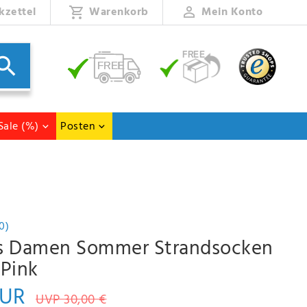
kzettel
Warenkorb
Mein Konto
Sale (%)
Posten
0)
s Damen Sommer Strandsocken
 Pink
EUR
UVP 30,00 €