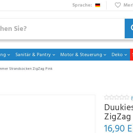
Sprache:
Mer
ung
Sanitär & Pantry
Motor & Steuerung
Deko
mer Strandsocken ZigZag Pink
(
Duukie
ZigZag
16,90 