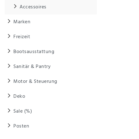
Anf
Accessoires
rag
e
sen
Marken
de
n
Freizeit
Bootsausstattung
Sanitär & Pantry
Motor & Steuerung
Deko
Sale (%)
Posten