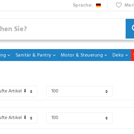
Sprache:
Mer
ung
Sanitär & Pantry
Motor & Steuerung
Deko