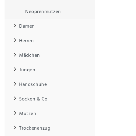
Neoprenmützen
IHRE E-MAIL ADRESSE
Damen
ANMERKUNGEN UND FILTERWÜNSCHE
Herren
Mädchen
Jungen
Hiermit
bestätige
Handschuhe
ich, dass
ich die
Socken & Co
Daten­
schutz­
erklärung
Mützen
gelesen
*
habe.
Trockenanzug