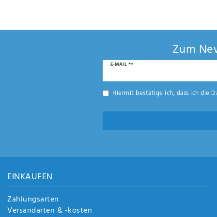
Zum New
Newsletter
E-MAIL **
Honig
Hiermit bestätige ich, dass ich die
D
EINKAUFEN
Zahlungsarten
Versandarten & -kosten