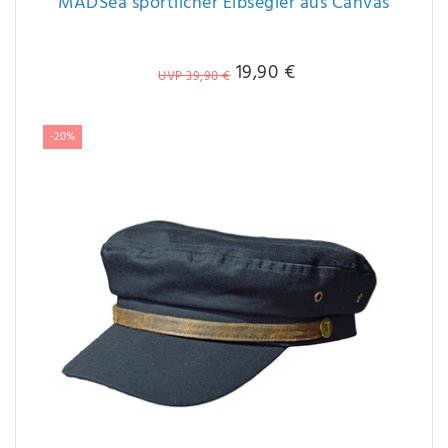
MADSea sportlicher Elbsegler aus Canvas
19,90 €
UVP 39,90 €
-20%