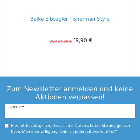
Balke Elbsegler Fisherman Style
19,90 €
UVP 24,90 €
Zum Newsletter anmelden und keine
Aktionen verpassen!
Newsletter
E-MAIL **
Honig
Hiermit bestätige ich, dass ich die
Daten­schutz­erklärung
gelesen
habe. Meine Einwilligung kann ich jederzeit widerrufen.**