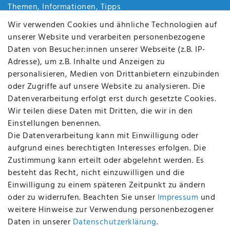
Themen, Informationen, Tipps
Jobs
Wir verwenden Cookies und ähnliche Technologien auf
Über uns
unserer Website und verarbeiten personenbezogene
Kontakt
Daten von Besucher:innen unserer Webseite (z.B. IP-
Datenschutz
Adresse), um z.B. Inhalte und Anzeigen zu
AGB
personalisieren, Medien von Drittanbietern einzubinden
FAQ
oder Zugriffe auf unsere Website zu analysieren. Die
Batterieentsorgung
Datenverarbeitung erfolgt erst durch gesetzte Cookies.
Altölverordnung
Wir teilen diese Daten mit Dritten, die wir in den
Impressum
Einstellungen benennen.
Die Datenverarbeitung kann mit Einwilligung oder
aufgrund eines berechtigten Interesses erfolgen. Die
Zustimmung kann erteilt oder abgelehnt werden. Es
BEQUEM UND SICHER BEZAHLEN MIT
besteht das Recht, nicht einzuwilligen und die
Einwilligung zu einem späteren Zeitpunkt zu ändern
oder zu widerrufen. Beachten Sie unser
Impressum
und
weitere Hinweise zur Verwendung personenbezogener
BEI UNS SIND SIE SICHER!
Daten in unserer
Daten­schutz­erklärung
.