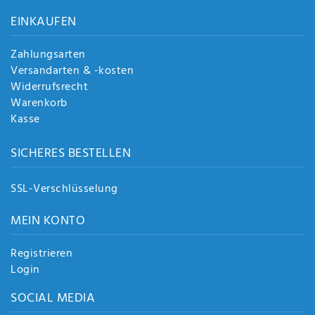
Anf
EINKAUFEN
rag
e
sen
Zahlungsarten
de
Versandarten & -kosten
n
Widerrufsrecht
Warenkorb
Kasse
SICHERES BESTELLEN
SSL-Verschlüsselung
MEIN KONTO
Registrieren
Login
SOCIAL MEDIA