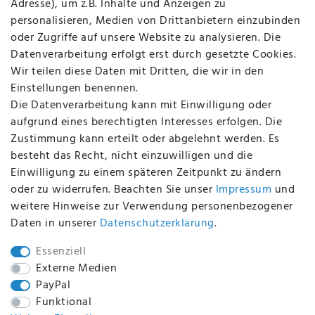
Adresse), um z.B. Inhalte und Anzeigen zu
AGB
personalisieren, Medien von Drittanbietern einzubinden
FAQ
oder Zugriffe auf unsere Website zu analysieren. Die
Batterieentsorgung
Datenverarbeitung erfolgt erst durch gesetzte Cookies.
Altölverordnung
Wir teilen diese Daten mit Dritten, die wir in den
Impressum
Einstellungen benennen.
Die Datenverarbeitung kann mit Einwilligung oder
aufgrund eines berechtigten Interesses erfolgen. Die
Zustimmung kann erteilt oder abgelehnt werden. Es
BEQUEM UND SICHER BEZAHLEN MIT
besteht das Recht, nicht einzuwilligen und die
Einwilligung zu einem späteren Zeitpunkt zu ändern
oder zu widerrufen. Beachten Sie unser
Impressum
und
weitere Hinweise zur Verwendung personenbezogener
BEI UNS SIND SIE SICHER!
Daten in unserer
Daten­schutz­erklärung
.
Essenziell
Externe Medien
PayPal
WIR VERSENDEN MIT
Funktional