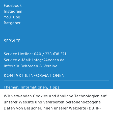
Facebook
Instagram
YouTube
Ratgeber
SERVICE
Service Hotline: 040 / 228 638 321
Service e-Mail: info@24ocean.de
Infos für Behörden & Vereine
KONTAKT & INFORMATIONEN
Themen, Informationen, Tipps
Jobs
Wir verwenden Cookies und ähnliche Technologien auf
Über uns
unserer Website und verarbeiten personenbezogene
Kontakt
Daten von Besucher:innen unserer Webseite (z.B. IP-
Datenschutz