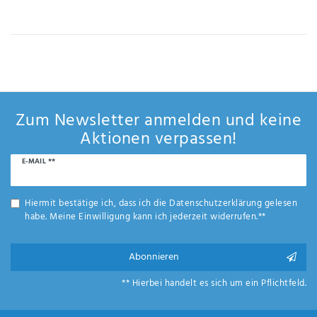
IHRE E-MAIL ADRESSE
ANMERKUNGEN UND FILTERWÜNSCHE
Zum Newsletter anmelden und keine
Aktionen verpassen!
Newsletter
E-MAIL **
Hiermit
Honig
bestätige
ich, dass
Hiermit bestätige ich, dass ich die
Daten­schutz­erklärung
gelesen
ich die
habe. Meine Einwilligung kann ich jederzeit widerrufen.**
Daten­
schutz­
erklärung
Abonnieren
gelesen
*
habe.
** Hierbei handelt es sich um ein Pflichtfeld.