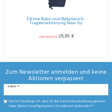
Elkline Baby und Babybauch-
Trageerweiterung Near by
29,95 €
UVP 49,95 €
Zum Newsletter anmelden und keine
Aktionen verpassen!
Newsletter
E-MAIL **
Honig
Hiermit bestätige ich, dass ich die
Daten­schutz­erklärung
gelesen
habe. Meine Einwilligung kann ich jederzeit widerrufen.**