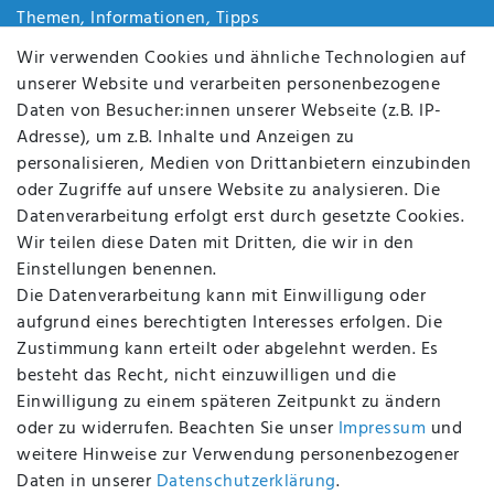
Themen, Informationen, Tipps
Jobs
Wir verwenden Cookies und ähnliche Technologien auf
Über uns
unserer Website und verarbeiten personenbezogene
Kontakt
Daten von Besucher:innen unserer Webseite (z.B. IP-
Datenschutz
Adresse), um z.B. Inhalte und Anzeigen zu
AGB
personalisieren, Medien von Drittanbietern einzubinden
FAQ
oder Zugriffe auf unsere Website zu analysieren. Die
Batterieentsorgung
Datenverarbeitung erfolgt erst durch gesetzte Cookies.
Altölverordnung
Wir teilen diese Daten mit Dritten, die wir in den
Impressum
Einstellungen benennen.
Die Datenverarbeitung kann mit Einwilligung oder
aufgrund eines berechtigten Interesses erfolgen. Die
Zustimmung kann erteilt oder abgelehnt werden. Es
BEQUEM UND SICHER BEZAHLEN MIT
besteht das Recht, nicht einzuwilligen und die
Einwilligung zu einem späteren Zeitpunkt zu ändern
oder zu widerrufen. Beachten Sie unser
Impressum
und
weitere Hinweise zur Verwendung personenbezogener
BEI UNS SIND SIE SICHER!
Daten in unserer
Daten­schutz­erklärung
.