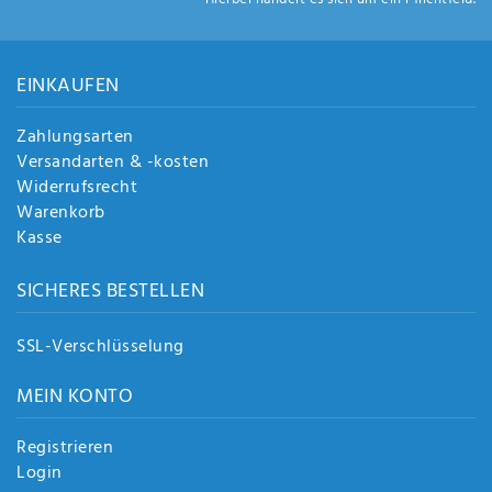
Anf
rag
e
sen
EINKAUFEN
de
n
Zahlungsarten
Versandarten & -kosten
Widerrufsrecht
Warenkorb
Kasse
SICHERES BESTELLEN
SSL-Verschlüsselung
MEIN KONTO
Registrieren
Login