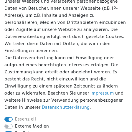
unserer Website und verarbeiten personenbezogene
Kontakt
Daten von Besucher:innen unserer Webseite (z.B. IP-
Datenschutz
Adresse), um z.B. Inhalte und Anzeigen zu
AGB
personalisieren, Medien von Drittanbietern einzubinden
FAQ
oder Zugriffe auf unsere Website zu analysieren. Die
Batterieentsorgung
Datenverarbeitung erfolgt erst durch gesetzte Cookies.
Altölverordnung
Wir teilen diese Daten mit Dritten, die wir in den
Impressum
Einstellungen benennen.
Die Datenverarbeitung kann mit Einwilligung oder
aufgrund eines berechtigten Interesses erfolgen. Die
Zustimmung kann erteilt oder abgelehnt werden. Es
BEQUEM UND SICHER BEZAHLEN MIT
besteht das Recht, nicht einzuwilligen und die
Einwilligung zu einem späteren Zeitpunkt zu ändern
oder zu widerrufen. Beachten Sie unser
Impressum
und
weitere Hinweise zur Verwendung personenbezogener
BEI UNS SIND SIE SICHER!
Daten in unserer
Daten­schutz­erklärung
.
Essenziell
Externe Medien