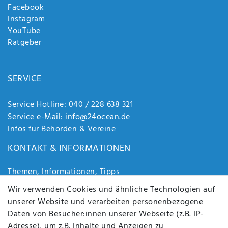
Facebook
Instagram
YouTube
Ratgeber
SERVICE
Service Hotline: 040 / 228 638 321
Service e-Mail: info@24ocean.de
Infos für Behörden & Vereine
KONTAKT & INFORMATIONEN
Themen, Informationen, Tipps
Jobs
Wir verwenden Cookies und ähnliche Technologien auf
Über uns
unserer Website und verarbeiten personenbezogene
Kontakt
Daten von Besucher:innen unserer Webseite (z.B. IP-
Datenschutz
Adresse), um z.B. Inhalte und Anzeigen zu