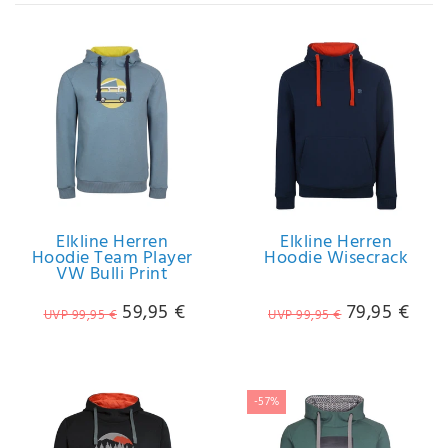
IHRE E-MAIL ADRESSE
ANMERKUNGEN UND FILTERWÜNSCHE
Hiermit
Elkline Herren
Elkline Herren
bestätige
Hoodie Team Player
Hoodie Wisecrack
VW Bulli Print
ich, dass
ich die
59,95 €
79,95 €
Daten­
UVP 99,95 €
UVP 99,95 €
schutz­
erklärung
gelesen
*
habe.
-57%