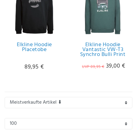
Anf
rag
e
sen
de
n
Elkline Hoodie
Elkline Hoodie
Placetobe
Vantastic VW-T3
Synchro Bulli Print
39,00 €
89,95 €
UVP 89,95 €