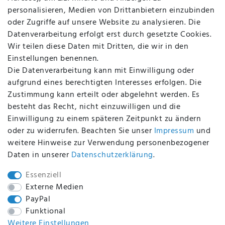
AGB
personalisieren, Medien von Drittanbietern einzubinden
FAQ
oder Zugriffe auf unsere Website zu analysieren. Die
Batterieentsorgung
Datenverarbeitung erfolgt erst durch gesetzte Cookies.
Altölverordnung
Wir teilen diese Daten mit Dritten, die wir in den
Impressum
Einstellungen benennen.
Die Datenverarbeitung kann mit Einwilligung oder
aufgrund eines berechtigten Interesses erfolgen. Die
Zustimmung kann erteilt oder abgelehnt werden. Es
BEQUEM UND SICHER BEZAHLEN MIT
besteht das Recht, nicht einzuwilligen und die
Einwilligung zu einem späteren Zeitpunkt zu ändern
oder zu widerrufen. Beachten Sie unser
Impressum
und
weitere Hinweise zur Verwendung personenbezogener
BEI UNS SIND SIE SICHER!
Daten in unserer
Daten­schutz­erklärung
.
Essenziell
Externe Medien
PayPal
WIR VERSENDEN MIT
Funktional
Weitere Einstellungen