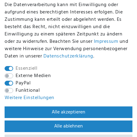
Die Datenverarbeitung kann mit Einwilligung oder
aufgrund eines berechtigten Interesses erfolgen. Die
Zustimmung kann erteilt oder abgelehnt werden. Es
BEQUEM UND SICHER BEZAHLEN MIT
besteht das Recht, nicht einzuwilligen und die
Einwilligung zu einem späteren Zeitpunkt zu ändern
oder zu widerrufen. Beachten Sie unser
Impressum
und
weitere Hinweise zur Verwendung personenbezogener
BEI UNS SIND SIE SICHER!
Daten in unserer
Daten­schutz­erklärung
.
Essenziell
Externe Medien
PayPal
WIR VERSENDEN MIT
Funktional
Weitere Einstellungen
WIR SIND ZERTIFIZIERT DURCH
Alle akzeptieren
Alle ablehnen