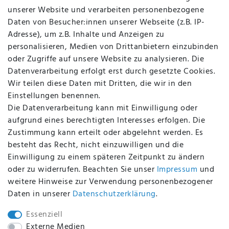
Über uns
unserer Website und verarbeiten personenbezogene
Kontakt
Daten von Besucher:innen unserer Webseite (z.B. IP-
Datenschutz
Adresse), um z.B. Inhalte und Anzeigen zu
AGB
personalisieren, Medien von Drittanbietern einzubinden
FAQ
oder Zugriffe auf unsere Website zu analysieren. Die
Batterieentsorgung
Datenverarbeitung erfolgt erst durch gesetzte Cookies.
Altölverordnung
Wir teilen diese Daten mit Dritten, die wir in den
Impressum
Einstellungen benennen.
Die Datenverarbeitung kann mit Einwilligung oder
aufgrund eines berechtigten Interesses erfolgen. Die
Zustimmung kann erteilt oder abgelehnt werden. Es
BEQUEM UND SICHER BEZAHLEN MIT
besteht das Recht, nicht einzuwilligen und die
Einwilligung zu einem späteren Zeitpunkt zu ändern
oder zu widerrufen. Beachten Sie unser
Impressum
und
weitere Hinweise zur Verwendung personenbezogener
BEI UNS SIND SIE SICHER!
Daten in unserer
Daten­schutz­erklärung
.
Essenziell
Externe Medien