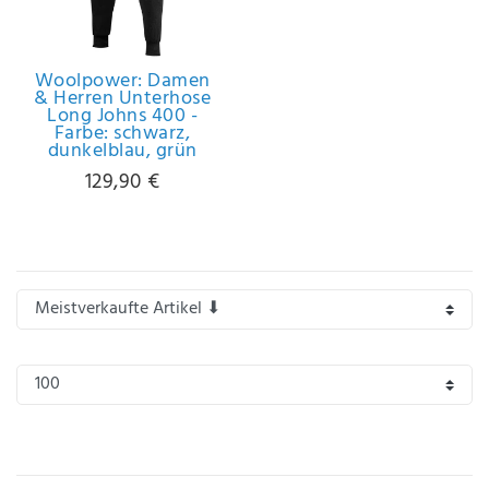
IHRE E-MAIL ADRESSE
Woolpower: Damen
& Herren Unterhose
ANMERKUNGEN UND FILTERWÜNSCHE
Long Johns 400 -
Farbe: schwarz,
dunkelblau, grün
129,90 €
Hiermit
bestätige
ich, dass
ich die
Daten­
schutz­
erklärung
gelesen
*
habe.