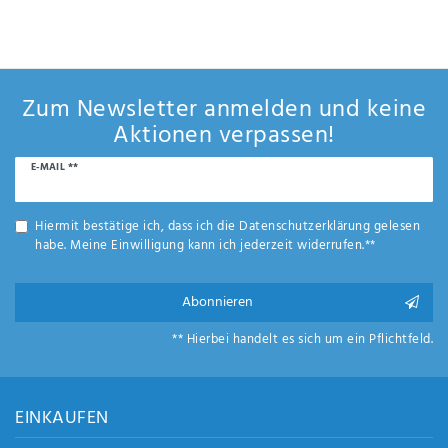
Anf
rag
e
sen
de
Zum Newsletter anmelden und keine
n
Aktionen verpassen!
Newsletter
E-MAIL **
Honig
Hiermit bestätige ich, dass ich die
Daten­schutz­erklärung
gelesen
habe. Meine Einwilligung kann ich jederzeit widerrufen.**
Abonnieren
** Hierbei handelt es sich um ein Pflichtfeld.
EINKAUFEN