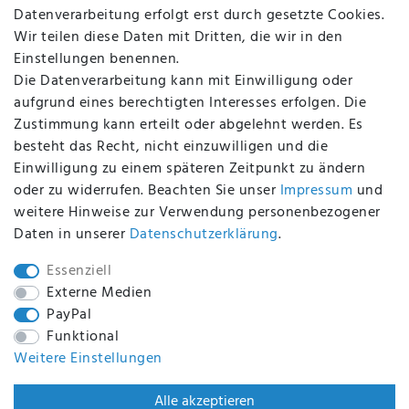
Datenverarbeitung erfolgt erst durch gesetzte Cookies.
Altölverordnung
Wir teilen diese Daten mit Dritten, die wir in den
Impressum
Einstellungen benennen.
Die Datenverarbeitung kann mit Einwilligung oder
aufgrund eines berechtigten Interesses erfolgen. Die
Zustimmung kann erteilt oder abgelehnt werden. Es
BEQUEM UND SICHER BEZAHLEN MIT
besteht das Recht, nicht einzuwilligen und die
Einwilligung zu einem späteren Zeitpunkt zu ändern
oder zu widerrufen. Beachten Sie unser
Impressum
und
weitere Hinweise zur Verwendung personenbezogener
BEI UNS SIND SIE SICHER!
Daten in unserer
Daten­schutz­erklärung
.
Essenziell
Externe Medien
PayPal
WIR VERSENDEN MIT
Funktional
Weitere Einstellungen
WIR SIND ZERTIFIZIERT DURCH
Alle akzeptieren