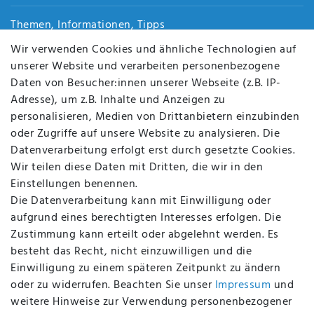
Themen, Informationen, Tipps
Jobs
Wir verwenden Cookies und ähnliche Technologien auf
Über uns
unserer Website und verarbeiten personenbezogene
Kontakt
Daten von Besucher:innen unserer Webseite (z.B. IP-
Datenschutz
Adresse), um z.B. Inhalte und Anzeigen zu
AGB
personalisieren, Medien von Drittanbietern einzubinden
FAQ
oder Zugriffe auf unsere Website zu analysieren. Die
Batterieentsorgung
Datenverarbeitung erfolgt erst durch gesetzte Cookies.
Altölverordnung
Wir teilen diese Daten mit Dritten, die wir in den
Impressum
Einstellungen benennen.
Die Datenverarbeitung kann mit Einwilligung oder
aufgrund eines berechtigten Interesses erfolgen. Die
Zustimmung kann erteilt oder abgelehnt werden. Es
BEQUEM UND SICHER BEZAHLEN MIT
besteht das Recht, nicht einzuwilligen und die
Einwilligung zu einem späteren Zeitpunkt zu ändern
oder zu widerrufen. Beachten Sie unser
Impressum
und
weitere Hinweise zur Verwendung personenbezogener
BEI UNS SIND SIE SICHER!