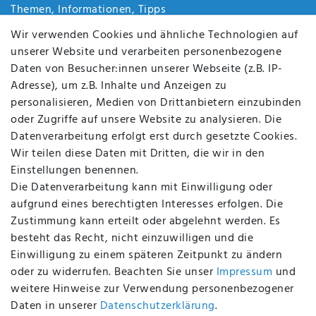
Themen, Informationen, Tipps
Jobs
Wir verwenden Cookies und ähnliche Technologien auf
Über uns
unserer Website und verarbeiten personenbezogene
Kontakt
Daten von Besucher:innen unserer Webseite (z.B. IP-
Datenschutz
Adresse), um z.B. Inhalte und Anzeigen zu
AGB
personalisieren, Medien von Drittanbietern einzubinden
FAQ
oder Zugriffe auf unsere Website zu analysieren. Die
Batterieentsorgung
Datenverarbeitung erfolgt erst durch gesetzte Cookies.
Altölverordnung
Wir teilen diese Daten mit Dritten, die wir in den
Impressum
Einstellungen benennen.
Die Datenverarbeitung kann mit Einwilligung oder
aufgrund eines berechtigten Interesses erfolgen. Die
Zustimmung kann erteilt oder abgelehnt werden. Es
BEQUEM UND SICHER BEZAHLEN MIT
besteht das Recht, nicht einzuwilligen und die
Einwilligung zu einem späteren Zeitpunkt zu ändern
oder zu widerrufen. Beachten Sie unser
Impressum
und
weitere Hinweise zur Verwendung personenbezogener
BEI UNS SIND SIE SICHER!
Daten in unserer
Daten­schutz­erklärung
.