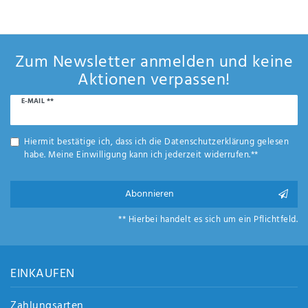
Anf
rag
e
sen
Zum Newsletter anmelden und keine
de
Aktionen verpassen!
n
Newsletter
E-MAIL **
Honig
Hiermit bestätige ich, dass ich die
Daten­schutz­erklärung
gelesen
habe. Meine Einwilligung kann ich jederzeit widerrufen.**
Abonnieren
** Hierbei handelt es sich um ein Pflichtfeld.
EINKAUFEN
Zahlungsarten