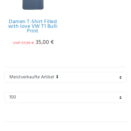
IHRE E-MAIL ADRESSE
Damen T-Shirt Filled
with love VW T1 Bulli
ANMERKUNGEN UND FILTERWÜNSCHE
Print
35,00 €
UVP 37,95 €
Hiermit
bestätige
ich, dass
ich die
Daten­
schutz­
erklärung
gelesen
*
habe.