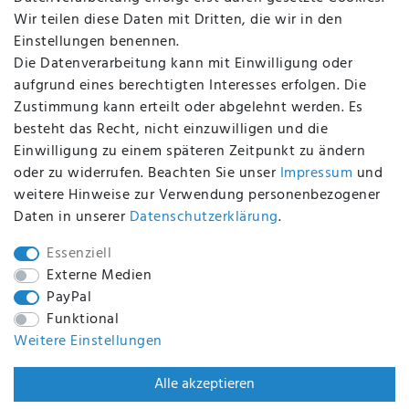
Altölverordnung
Wir teilen diese Daten mit Dritten, die wir in den
Impressum
Einstellungen benennen.
Die Datenverarbeitung kann mit Einwilligung oder
aufgrund eines berechtigten Interesses erfolgen. Die
Zustimmung kann erteilt oder abgelehnt werden. Es
BEQUEM UND SICHER BEZAHLEN MIT
besteht das Recht, nicht einzuwilligen und die
Einwilligung zu einem späteren Zeitpunkt zu ändern
oder zu widerrufen. Beachten Sie unser
Impressum
und
weitere Hinweise zur Verwendung personenbezogener
BEI UNS SIND SIE SICHER!
Daten in unserer
Daten­schutz­erklärung
.
Essenziell
Externe Medien
PayPal
WIR VERSENDEN MIT
Funktional
Weitere Einstellungen
WIR SIND ZERTIFIZIERT DURCH
Alle akzeptieren