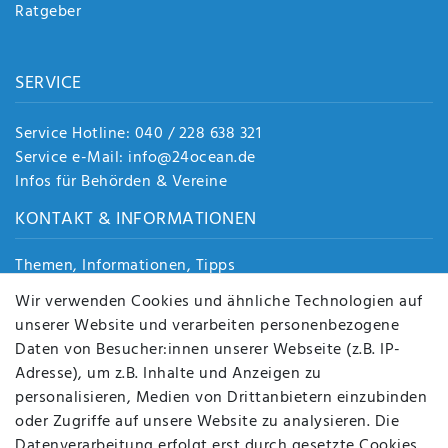
Ratgeber
SERVICE
Service Hotline: 040 / 228 638 321
Service e-Mail: info@24ocean.de
Infos für Behörden & Vereine
KONTAKT & INFORMATIONEN
Themen, Informationen, Tipps
Jobs
Wir verwenden Cookies und ähnliche Technologien auf
Über uns
unserer Website und verarbeiten personenbezogene
Kontakt
Daten von Besucher:innen unserer Webseite (z.B. IP-
Datenschutz
Adresse), um z.B. Inhalte und Anzeigen zu
AGB
personalisieren, Medien von Drittanbietern einzubinden
FAQ
oder Zugriffe auf unsere Website zu analysieren. Die
Batterieentsorgung
Datenverarbeitung erfolgt erst durch gesetzte Cookies.