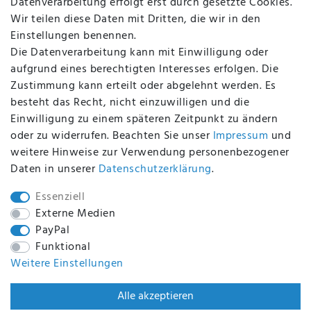
Datenverarbeitung erfolgt erst durch gesetzte Cookies.
Altölverordnung
Wir teilen diese Daten mit Dritten, die wir in den
Impressum
Einstellungen benennen.
Die Datenverarbeitung kann mit Einwilligung oder
aufgrund eines berechtigten Interesses erfolgen. Die
Zustimmung kann erteilt oder abgelehnt werden. Es
BEQUEM UND SICHER BEZAHLEN MIT
besteht das Recht, nicht einzuwilligen und die
Einwilligung zu einem späteren Zeitpunkt zu ändern
oder zu widerrufen. Beachten Sie unser
Impressum
und
weitere Hinweise zur Verwendung personenbezogener
BEI UNS SIND SIE SICHER!
Daten in unserer
Daten­schutz­erklärung
.
Essenziell
Externe Medien
PayPal
WIR VERSENDEN MIT
Funktional
Weitere Einstellungen
WIR SIND ZERTIFIZIERT DURCH
Alle akzeptieren