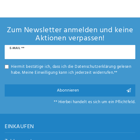
Anf
rag
e
sen
Zum Newsletter anmelden und keine
de
n
Aktionen verpassen!
Newsletter
E-MAIL **
Honig
Hiermit bestätige ich, dass ich die
Daten­schutz­erklärung
gelesen
habe. Meine Einwilligung kann ich jederzeit widerrufen.**
Abonnieren
** Hierbei handelt es sich um ein Pflichtfeld.
EINKAUFEN