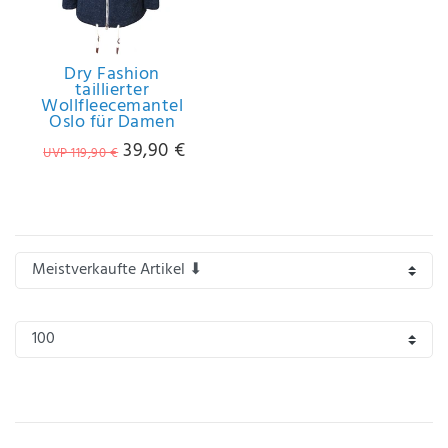
IHRE E-MAIL ADRESSE
Dry Fashion
taillierter
ANMERKUNGEN UND FILTERWÜNSCHE
Wollfleecemantel
Oslo für Damen
39,90 €
UVP 119,90 €
Hiermit
bestätige
ich, dass
ich die
Daten­
schutz­
erklärung
gelesen
*
habe.