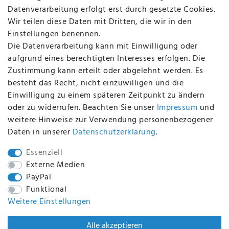
Batterieentsorgung
Datenverarbeitung erfolgt erst durch gesetzte Cookies.
Altölverordnung
Wir teilen diese Daten mit Dritten, die wir in den
Impressum
Einstellungen benennen.
Die Datenverarbeitung kann mit Einwilligung oder
aufgrund eines berechtigten Interesses erfolgen. Die
Zustimmung kann erteilt oder abgelehnt werden. Es
BEQUEM UND SICHER BEZAHLEN MIT
besteht das Recht, nicht einzuwilligen und die
Einwilligung zu einem späteren Zeitpunkt zu ändern
oder zu widerrufen. Beachten Sie unser
Impressum
und
weitere Hinweise zur Verwendung personenbezogener
BEI UNS SIND SIE SICHER!
Daten in unserer
Daten­schutz­erklärung
.
Essenziell
Externe Medien
PayPal
WIR VERSENDEN MIT
Funktional
Weitere Einstellungen
WIR SIND ZERTIFIZIERT DURCH
Alle akzeptieren