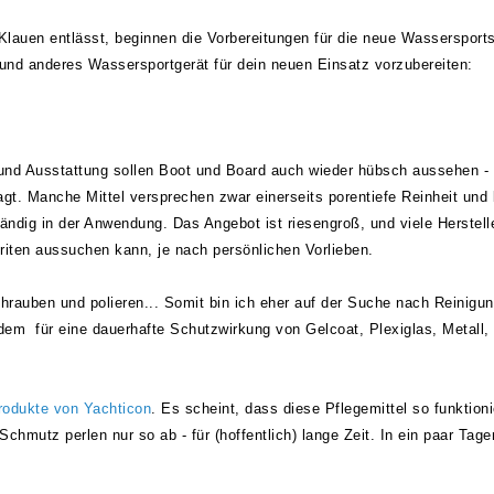
Klauen entlässt, beginnen die Vorbereitungen für die neue Wassersport
 und anderes Wassersportgerät für dein neuen Einsatz vorzubereiten:
 und Ausstattung sollen Boot und Board auch wieder hübsch aussehen - 
gt. Manche Mittel versprechen zwar einerseits porentiefe Reinheit und 
ändig in der Anwendung. Das Angebot ist riesengroß, und viele Herstell
riten aussuchen kann, je nach persönlichen Vorlieben.
schrauben und polieren... Somit bin ich eher auf der Suche nach Reinigu
zdem für eine dauerhafte Schutzwirkung von Gelcoat, Plexiglas, Metall,
odukte von Yachticon
. Es scheint, dass diese Pflegemittel so funktioni
chmutz perlen nur so ab - für (hoffentlich) lange Zeit. In ein paar Tage