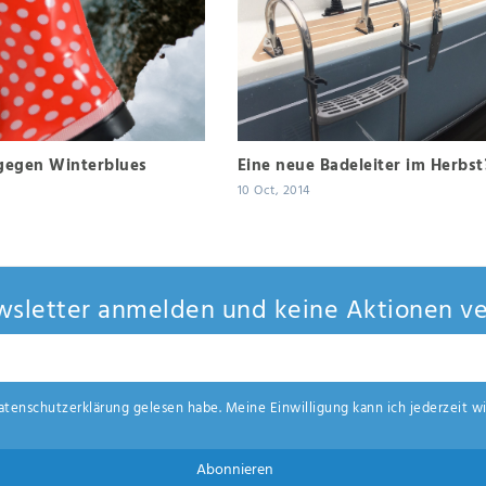
gegen Winterblues
Eine neue Badeleiter im Herbst
10 Oct, 2014
sletter anmelden und keine Aktionen ve
aten­schutz­erklärung
gelesen habe. Meine Einwilligung kann ich jederzeit wi
Abonnieren