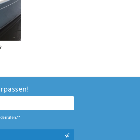
?
rpassen!
derrufen.**