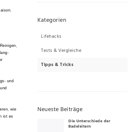
saison.
Kategorien
Lifehacks
Reinigen,
Tests & Vergleiche
lang-
er
Tipps & Tricks
ngs- und
 und
Neueste Beiträge
eren, wie
n ist es
Die Unterschiede der
Badeleitern