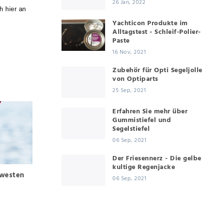
26 Jan, 2022
h hier an
Yachticon Produkte im
Alltagstest - Schleif-Polier-
Paste
16 Nov, 2021
Zubehör für Opti Segeljolle
von Optiparts
25 Sep, 2021
Erfahren Sie mehr über
Gummistiefel und
Segelstiefel
06 Sep, 2021
Der Friesennerz - Die gelbe
kultige Regenjacke
westen
06 Sep, 2021