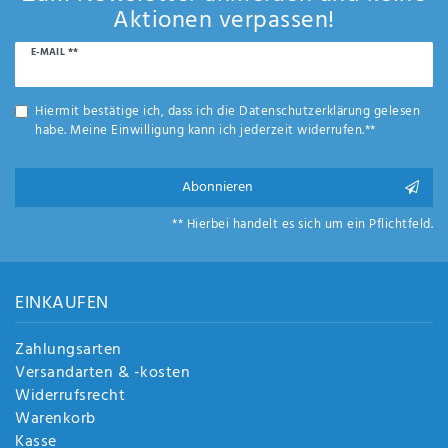
Aktionen verpassen!
Newsletter
E-MAIL **
Honig
Hiermit bestätige ich, dass ich die
Daten­schutz­erklärung
gelesen
habe. Meine Einwilligung kann ich jederzeit widerrufen.**
Abonnieren
** Hierbei handelt es sich um ein Pflichtfeld.
EINKAUFEN
Zahlungsarten
Versandarten & -kosten
Widerrufsrecht
Warenkorb
Kasse