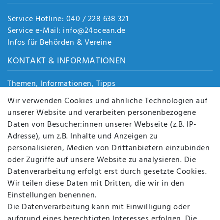
Service Hotline: 040 / 228 638 321
Service e-Mail: info@24ocean.de
Infos für Behörden & Vereine
KONTAKT & INFORMATIONEN
Themen, Informationen, Tipps
Jobs
Wir verwenden Cookies und ähnliche Technologien auf
Über uns
unserer Website und verarbeiten personenbezogene
Kontakt
Daten von Besucher:innen unserer Webseite (z.B. IP-
Datenschutz
Adresse), um z.B. Inhalte und Anzeigen zu
AGB
personalisieren, Medien von Drittanbietern einzubinden
FAQ
oder Zugriffe auf unsere Website zu analysieren. Die
Batterieentsorgung
Datenverarbeitung erfolgt erst durch gesetzte Cookies.
Altölverordnung
Wir teilen diese Daten mit Dritten, die wir in den
Impressum
Einstellungen benennen.
Die Datenverarbeitung kann mit Einwilligung oder
aufgrund eines berechtigten Interesses erfolgen. Die