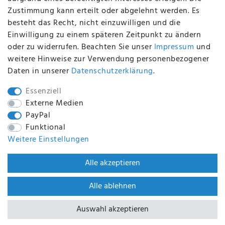
Zustimmung kann erteilt oder abgelehnt werden. Es
BEQUEM UND SICHER BEZAHLEN MIT
besteht das Recht, nicht einzuwilligen und die
Einwilligung zu einem späteren Zeitpunkt zu ändern
oder zu widerrufen. Beachten Sie unser
Impressum
und
weitere Hinweise zur Verwendung personenbezogener
BEI UNS SIND SIE SICHER!
Daten in unserer
Daten­schutz­erklärung
.
Essenziell
Externe Medien
PayPal
WIR VERSENDEN MIT
Funktional
Weitere Einstellungen
WIR SIND ZERTIFIZIERT DURCH
Alle akzeptieren
Alle ablehnen
Auswahl akzeptieren
BACK TO TOP