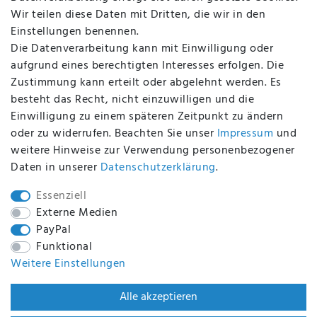
Altölverordnung
Wir teilen diese Daten mit Dritten, die wir in den
Impressum
Einstellungen benennen.
Die Datenverarbeitung kann mit Einwilligung oder
aufgrund eines berechtigten Interesses erfolgen. Die
Zustimmung kann erteilt oder abgelehnt werden. Es
BEQUEM UND SICHER BEZAHLEN MIT
besteht das Recht, nicht einzuwilligen und die
Einwilligung zu einem späteren Zeitpunkt zu ändern
oder zu widerrufen. Beachten Sie unser
Impressum
und
weitere Hinweise zur Verwendung personenbezogener
BEI UNS SIND SIE SICHER!
Daten in unserer
Daten­schutz­erklärung
.
Essenziell
Externe Medien
PayPal
WIR VERSENDEN MIT
Funktional
Weitere Einstellungen
WIR SIND ZERTIFIZIERT DURCH
Alle akzeptieren