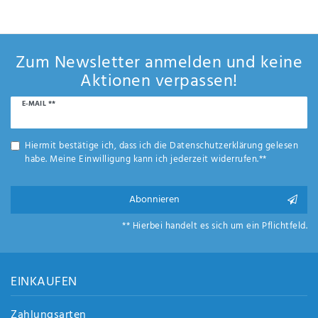
Zum Newsletter anmelden und keine
Aktionen verpassen!
Newsletter
E-MAIL **
Honig
Hiermit bestätige ich, dass ich die
Daten­schutz­erklärung
gelesen
habe. Meine Einwilligung kann ich jederzeit widerrufen.**
Abonnieren
** Hierbei handelt es sich um ein Pflichtfeld.
EINKAUFEN
Zahlungsarten