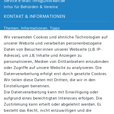
Service e-Mail: info@24ocean.de
Infos für Behörden & Vereine
KONTAKT & INFORMATIONEN
Themen, Informationen, Tipps
Jobs
Wir verwenden Cookies und ähnliche Technologien auf
Über uns
unserer Website und verarbeiten personenbezogene
Kontakt
Daten von Besucher:innen unserer Webseite (z.B. IP-
Datenschutz
Adresse), um z.B. Inhalte und Anzeigen zu
AGB
personalisieren, Medien von Drittanbietern einzubinden
FAQ
oder Zugriffe auf unsere Website zu analysieren. Die
Batterieentsorgung
Datenverarbeitung erfolgt erst durch gesetzte Cookies.
Altölverordnung
Wir teilen diese Daten mit Dritten, die wir in den
Impressum
Einstellungen benennen.
Die Datenverarbeitung kann mit Einwilligung oder
aufgrund eines berechtigten Interesses erfolgen. Die
Zustimmung kann erteilt oder abgelehnt werden. Es
BEQUEM UND SICHER BEZAHLEN MIT
besteht das Recht, nicht einzuwilligen und die