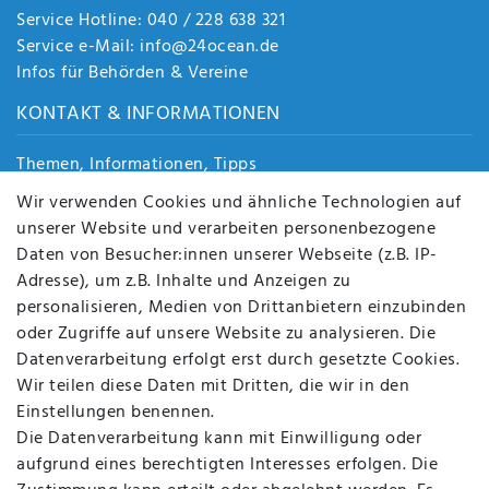
Service Hotline: 040 / 228 638 321
Service e-Mail: info@24ocean.de
Infos für Behörden & Vereine
KONTAKT & INFORMATIONEN
Themen, Informationen, Tipps
Jobs
Wir verwenden Cookies und ähnliche Technologien auf
Über uns
unserer Website und verarbeiten personenbezogene
Kontakt
Daten von Besucher:innen unserer Webseite (z.B. IP-
Datenschutz
Adresse), um z.B. Inhalte und Anzeigen zu
AGB
personalisieren, Medien von Drittanbietern einzubinden
FAQ
oder Zugriffe auf unsere Website zu analysieren. Die
Batterieentsorgung
Datenverarbeitung erfolgt erst durch gesetzte Cookies.
Altölverordnung
Wir teilen diese Daten mit Dritten, die wir in den
Impressum
Einstellungen benennen.
Die Datenverarbeitung kann mit Einwilligung oder
aufgrund eines berechtigten Interesses erfolgen. Die