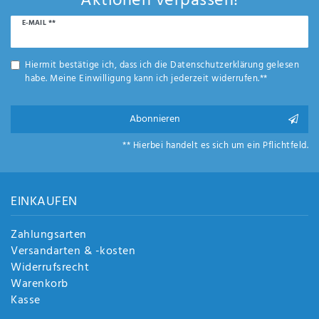
Aktionen verpassen!
Newsletter
E-MAIL **
Honig
Hiermit bestätige ich, dass ich die
Daten­schutz­erklärung
gelesen
habe. Meine Einwilligung kann ich jederzeit widerrufen.**
Abonnieren
** Hierbei handelt es sich um ein Pflichtfeld.
EINKAUFEN
Zahlungsarten
Versandarten & -kosten
Widerrufsrecht
Warenkorb
Kasse