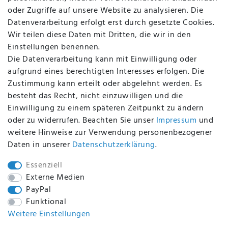
FAQ
oder Zugriffe auf unsere Website zu analysieren. Die
Batterieentsorgung
Datenverarbeitung erfolgt erst durch gesetzte Cookies.
Altölverordnung
Wir teilen diese Daten mit Dritten, die wir in den
Impressum
Einstellungen benennen.
Die Datenverarbeitung kann mit Einwilligung oder
aufgrund eines berechtigten Interesses erfolgen. Die
Zustimmung kann erteilt oder abgelehnt werden. Es
BEQUEM UND SICHER BEZAHLEN MIT
besteht das Recht, nicht einzuwilligen und die
Einwilligung zu einem späteren Zeitpunkt zu ändern
oder zu widerrufen. Beachten Sie unser
Impressum
und
weitere Hinweise zur Verwendung personenbezogener
BEI UNS SIND SIE SICHER!
Daten in unserer
Daten­schutz­erklärung
.
Essenziell
Externe Medien
PayPal
WIR VERSENDEN MIT
Funktional
Weitere Einstellungen