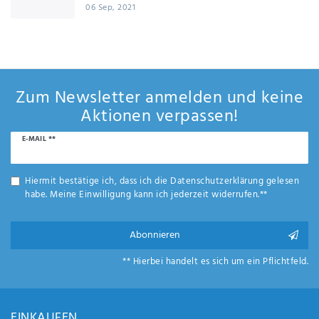
06 Sep, 2021
Zum Newsletter anmelden und keine
Aktionen verpassen!
Newsletter
E-MAIL **
Honig
Hiermit bestätige ich, dass ich die
Daten­schutz­erklärung
gelesen
habe. Meine Einwilligung kann ich jederzeit widerrufen.**
Abonnieren
** Hierbei handelt es sich um ein Pflichtfeld.
EINKAUFEN