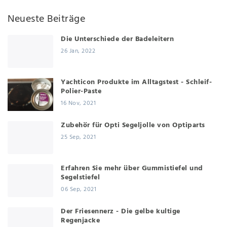
Neueste Beiträge
Die Unterschiede der Badeleitern
26 Jan, 2022
Yachticon Produkte im Alltagstest - Schleif-
Polier-Paste
16 Nov, 2021
Zubehör für Opti Segeljolle von Optiparts
25 Sep, 2021
Erfahren Sie mehr über Gummistiefel und
Segelstiefel
06 Sep, 2021
Der Friesennerz - Die gelbe kultige
Regenjacke