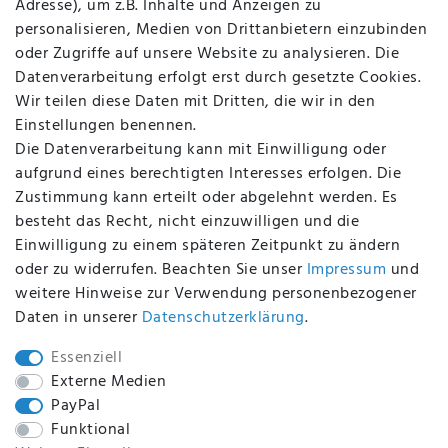
Adresse), um z.B. Inhalte und Anzeigen zu
AGB
personalisieren, Medien von Drittanbietern einzubinden
FAQ
oder Zugriffe auf unsere Website zu analysieren. Die
Batterieentsorgung
Datenverarbeitung erfolgt erst durch gesetzte Cookies.
Altölverordnung
Wir teilen diese Daten mit Dritten, die wir in den
Impressum
Einstellungen benennen.
Die Datenverarbeitung kann mit Einwilligung oder
aufgrund eines berechtigten Interesses erfolgen. Die
Zustimmung kann erteilt oder abgelehnt werden. Es
BEQUEM UND SICHER BEZAHLEN MIT
besteht das Recht, nicht einzuwilligen und die
Einwilligung zu einem späteren Zeitpunkt zu ändern
oder zu widerrufen. Beachten Sie unser
Impressum
und
weitere Hinweise zur Verwendung personenbezogener
BEI UNS SIND SIE SICHER!
Daten in unserer
Daten­schutz­erklärung
.
Essenziell
Externe Medien
PayPal
WIR VERSENDEN MIT
Funktional