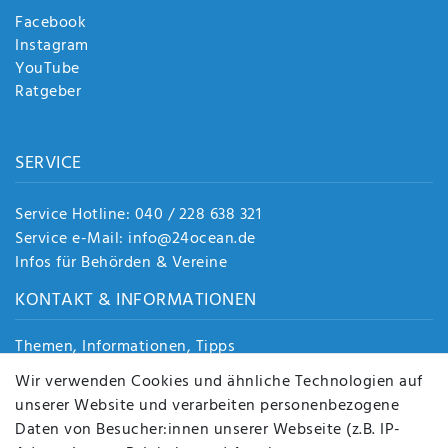
Facebook
Instagram
YouTube
Ratgeber
SERVICE
Service Hotline: 040 / 228 638 321
Service e-Mail: info@24ocean.de
Infos für Behörden & Vereine
KONTAKT & INFORMATIONEN
Themen, Informationen, Tipps
Jobs
Wir verwenden Cookies und ähnliche Technologien auf
Über uns
unserer Website und verarbeiten personenbezogene
Kontakt
Daten von Besucher:innen unserer Webseite (z.B. IP-
Datenschutz