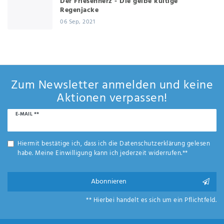
Der Friesennerz - Die gelbe kultige
Regenjacke
06 Sep, 2021
Zum Newsletter anmelden und keine
Aktionen verpassen!
Newsletter
E-MAIL **
Honig
Hiermit bestätige ich, dass ich die
Daten­schutz­erklärung
gelesen
habe. Meine Einwilligung kann ich jederzeit widerrufen.**
Abonnieren
** Hierbei handelt es sich um ein Pflichtfeld.