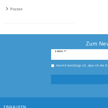
Posten
Zum New
Newsletter
E-MAIL **
Honig
Hiermit bestätige ich, dass ich die
D
EINKAUFEN