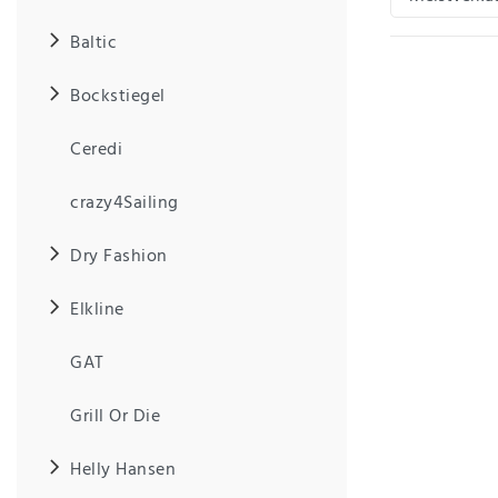
Baltic
IHRE E-MAIL ADRESSE
Bockstiegel
ANMERKUNGEN UND FILTERWÜNSCHE
Ceredi
crazy4Sailing
Dry Fashion
Hiermit
bestätige
Elkline
ich, dass
ich die
GAT
Daten­
schutz­
erklärung
Grill Or Die
gelesen
*
habe.
Helly Hansen