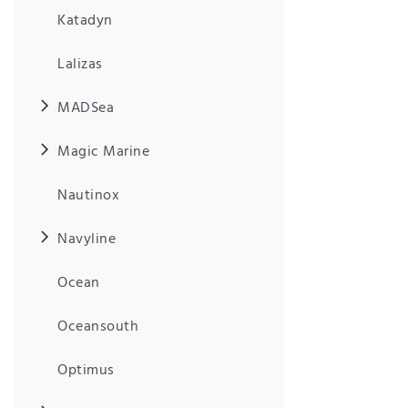
Anf
Katadyn
rag
e
sen
Lalizas
de
n
MADSea
Magic Marine
Nautinox
Navyline
Ocean
Oceansouth
Optimus