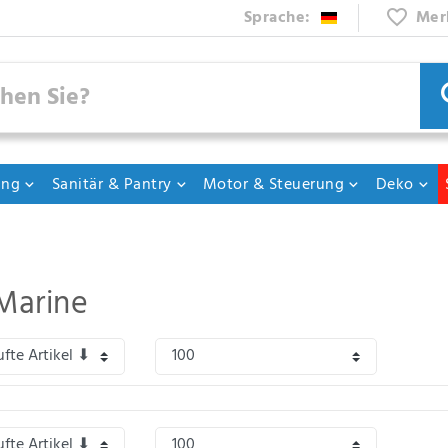
Sprache:
Mer
ung
Sanitär & Pantry
Motor & Steuerung
Deko
Marine