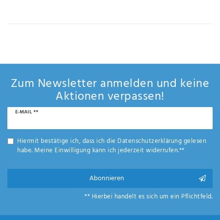
IHRE E-MAIL ADRESSE
ANMERKUNGEN UND FILTERWÜNSCHE
Zum Newsletter anmelden und keine
Aktionen verpassen!
Newsletter
E-MAIL **
Hiermit
Honig
bestätige
ich, dass
Hiermit bestätige ich, dass ich die
Daten­schutz­erklärung
gelesen
ich die
habe. Meine Einwilligung kann ich jederzeit widerrufen.**
Daten­
schutz­
erklärung
Abonnieren
gelesen
*
habe.
** Hierbei handelt es sich um ein Pflichtfeld.