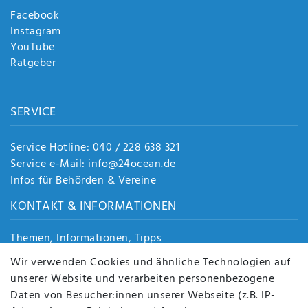
Facebook
Instagram
YouTube
Ratgeber
SERVICE
Service Hotline: 040 / 228 638 321
Service e-Mail: info@24ocean.de
Infos für Behörden & Vereine
KONTAKT & INFORMATIONEN
Themen, Informationen, Tipps
Jobs
Wir verwenden Cookies und ähnliche Technologien auf
Über uns
unserer Website und verarbeiten personenbezogene
Kontakt
Daten von Besucher:innen unserer Webseite (z.B. IP-
Datenschutz