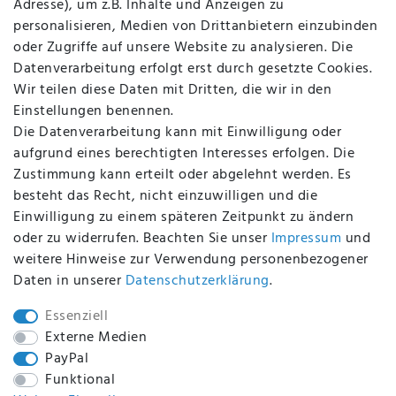
Adresse), um z.B. Inhalte und Anzeigen zu
AGB
personalisieren, Medien von Drittanbietern einzubinden
FAQ
oder Zugriffe auf unsere Website zu analysieren. Die
Batterieentsorgung
Datenverarbeitung erfolgt erst durch gesetzte Cookies.
Altölverordnung
Wir teilen diese Daten mit Dritten, die wir in den
Impressum
Einstellungen benennen.
Die Datenverarbeitung kann mit Einwilligung oder
aufgrund eines berechtigten Interesses erfolgen. Die
Zustimmung kann erteilt oder abgelehnt werden. Es
BEQUEM UND SICHER BEZAHLEN MIT
besteht das Recht, nicht einzuwilligen und die
Einwilligung zu einem späteren Zeitpunkt zu ändern
oder zu widerrufen. Beachten Sie unser
Impressum
und
weitere Hinweise zur Verwendung personenbezogener
BEI UNS SIND SIE SICHER!
Daten in unserer
Daten­schutz­erklärung
.
Essenziell
Externe Medien
PayPal
WIR VERSENDEN MIT
Funktional