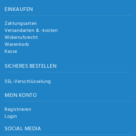
Anf
EINKAUFEN
rag
e
sen
Zahlungsarten
de
Versandarten & -kosten
n
Widerrufsrecht
Warenkorb
Kasse
SICHERES BESTELLEN
SSL-Verschlüsselung
MEIN KONTO
Registrieren
Login
SOCIAL MEDIA