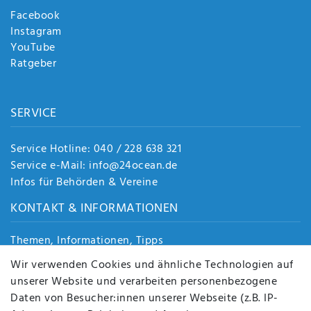
Facebook
Instagram
YouTube
Ratgeber
SERVICE
Service Hotline: 040 / 228 638 321
Service e-Mail: info@24ocean.de
Infos für Behörden & Vereine
KONTAKT & INFORMATIONEN
Themen, Informationen, Tipps
Jobs
Wir verwenden Cookies und ähnliche Technologien auf
Über uns
unserer Website und verarbeiten personenbezogene
Kontakt
Daten von Besucher:innen unserer Webseite (z.B. IP-
Datenschutz