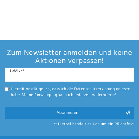
IHRE E-MAIL ADRESSE
ANMERKUNGEN UND FILTERWÜNSCHE
Zum Newsletter anmelden und keine
Aktionen verpassen!
Newsletter
E-MAIL **
Hiermit
Honig
bestätige
ich, dass
Hiermit bestätige ich, dass ich die
Daten­schutz­erklärung
gelesen
ich die
habe. Meine Einwilligung kann ich jederzeit widerrufen.**
Daten­
schutz­
erklärung
Abonnieren
gelesen
*
habe.
** Hierbei handelt es sich um ein Pflichtfeld.