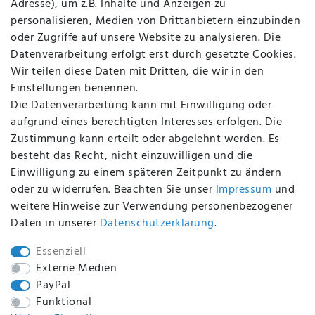
Adresse), um z.B. Inhalte und Anzeigen zu
AGB
personalisieren, Medien von Drittanbietern einzubinden
FAQ
oder Zugriffe auf unsere Website zu analysieren. Die
Batterieentsorgung
Datenverarbeitung erfolgt erst durch gesetzte Cookies.
Altölverordnung
Wir teilen diese Daten mit Dritten, die wir in den
Impressum
Einstellungen benennen.
Die Datenverarbeitung kann mit Einwilligung oder
aufgrund eines berechtigten Interesses erfolgen. Die
Zustimmung kann erteilt oder abgelehnt werden. Es
BEQUEM UND SICHER BEZAHLEN MIT
besteht das Recht, nicht einzuwilligen und die
Einwilligung zu einem späteren Zeitpunkt zu ändern
oder zu widerrufen. Beachten Sie unser
Impressum
und
weitere Hinweise zur Verwendung personenbezogener
BEI UNS SIND SIE SICHER!
Daten in unserer
Daten­schutz­erklärung
.
Essenziell
Externe Medien
PayPal
WIR VERSENDEN MIT
Funktional