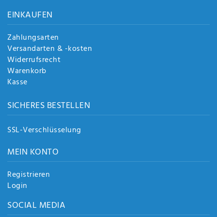
Anf
EINKAUFEN
rag
e
sen
Zahlungsarten
de
Versandarten & -kosten
n
Widerrufsrecht
Warenkorb
Kasse
SICHERES BESTELLEN
SSL-Verschlüsselung
MEIN KONTO
Registrieren
Login
SOCIAL MEDIA