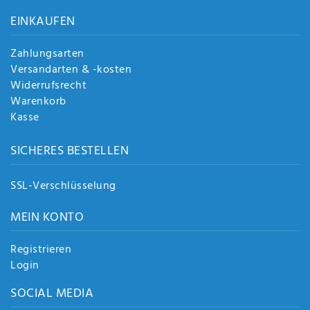
Anf
EINKAUFEN
rag
e
sen
Zahlungsarten
de
Versandarten & -kosten
n
Widerrufsrecht
Warenkorb
Kasse
SICHERES BESTELLEN
SSL-Verschlüsselung
MEIN KONTO
Registrieren
Login
SOCIAL MEDIA