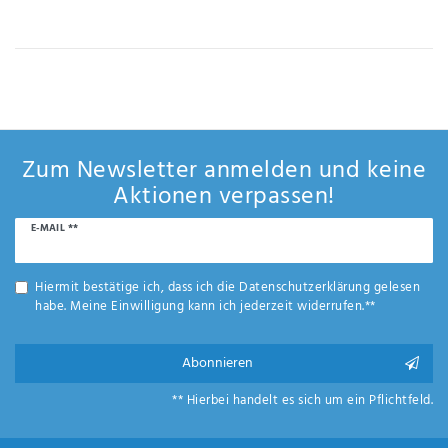
IHRE E-MAIL ADRESSE
ANMERKUNGEN UND FILTERWÜNSCHE
Zum Newsletter anmelden und keine
Aktionen verpassen!
Newsletter
E-MAIL **
Hiermit
Honig
bestätige
ich, dass
Hiermit bestätige ich, dass ich die
Daten­schutz­erklärung
gelesen
ich die
habe. Meine Einwilligung kann ich jederzeit widerrufen.**
Daten­
schutz­
erklärung
Abonnieren
gelesen
*
habe.
** Hierbei handelt es sich um ein Pflichtfeld.