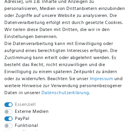
Adresse), um z.B. Inhalte und Anzeigen zu
AGB
personalisieren, Medien von Drittanbietern einzubinden
FAQ
oder Zugriffe auf unsere Website zu analysieren. Die
Batterieentsorgung
Datenverarbeitung erfolgt erst durch gesetzte Cookies.
Altölverordnung
Wir teilen diese Daten mit Dritten, die wir in den
Impressum
Einstellungen benennen.
Die Datenverarbeitung kann mit Einwilligung oder
aufgrund eines berechtigten Interesses erfolgen. Die
Zustimmung kann erteilt oder abgelehnt werden. Es
BEQUEM UND SICHER BEZAHLEN MIT
besteht das Recht, nicht einzuwilligen und die
Einwilligung zu einem späteren Zeitpunkt zu ändern
oder zu widerrufen. Beachten Sie unser
Impressum
und
weitere Hinweise zur Verwendung personenbezogener
BEI UNS SIND SIE SICHER!
Daten in unserer
Daten­schutz­erklärung
.
Essenziell
Externe Medien
PayPal
WIR VERSENDEN MIT
Funktional