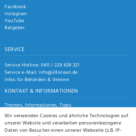
Facebook
Instagram
YouTube
Ratgeber
SERVICE
Service Hotline: 040 / 228 638 321
Service e-Mail: info@24ocean.de
Infos für Behörden & Vereine
KONTAKT & INFORMATIONEN
Themen, Informationen, Tipps
Jobs
Wir verwenden Cookies und ähnliche Technologien auf
Über uns
unserer Website und verarbeiten personenbezogene
Kontakt
Daten von Besucher:innen unserer Webseite (z.B. IP-
Datenschutz