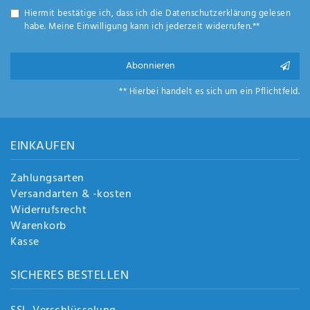
Anf
Hiermit bestätige ich, dass ich die
Daten­schutz­erklärung
gelesen
rag
habe. Meine Einwilligung kann ich jederzeit widerrufen.**
e
sen
de
Abonnieren
n
** Hierbei handelt es sich um ein Pflichtfeld.
EINKAUFEN
Zahlungsarten
Versandarten & -kosten
Widerrufsrecht
Warenkorb
Kasse
SICHERES BESTELLEN