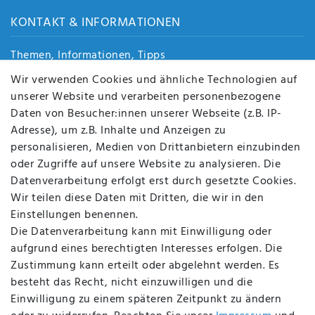
KONTAKT & INFORMATIONEN
Themen, Informationen, Tipps
Jobs
Wir verwenden Cookies und ähnliche Technologien auf
Über uns
unserer Website und verarbeiten personenbezogene
Kontakt
Daten von Besucher:innen unserer Webseite (z.B. IP-
Datenschutz
Adresse), um z.B. Inhalte und Anzeigen zu
AGB
personalisieren, Medien von Drittanbietern einzubinden
FAQ
oder Zugriffe auf unsere Website zu analysieren. Die
Batterieentsorgung
Datenverarbeitung erfolgt erst durch gesetzte Cookies.
Altölverordnung
Wir teilen diese Daten mit Dritten, die wir in den
Impressum
Einstellungen benennen.
Die Datenverarbeitung kann mit Einwilligung oder
aufgrund eines berechtigten Interesses erfolgen. Die
Zustimmung kann erteilt oder abgelehnt werden. Es
BEQUEM UND SICHER BEZAHLEN MIT
besteht das Recht, nicht einzuwilligen und die
Einwilligung zu einem späteren Zeitpunkt zu ändern